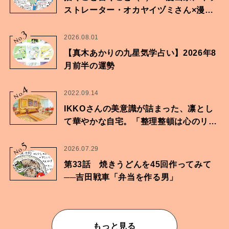
ストレーター・オカヤイヅミさん×漫画
家・鶴谷香央理さん
3
No.
2026.08.01
【真木あかりの九星気学占い】2026年8
月前半の運勢
4
No.
2022.09.14
IKKOさんの美意識が詰まった、凛とし
て華やかな自宅。「整理整頓は心のリズ
ムが乱されないための作業」。
5
No.
2026.07.29
第33話 焼きうどんを45回作ってみて
──吉田戦車「弁当を作る男」
もっと見る