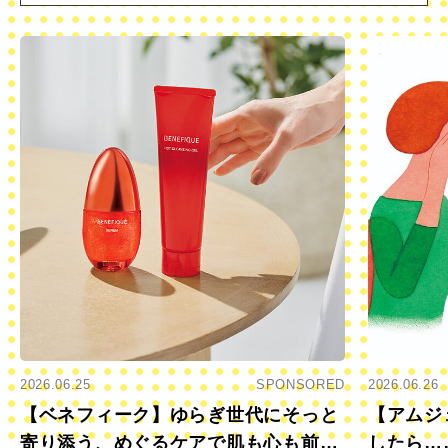
2026.06.25
SPONSORED
2026.06.26
【ベネフィーク】ゆらぎ世代にそっと
【アムジ
寄り添う、めぐるケアで肌も心も前向
したら…