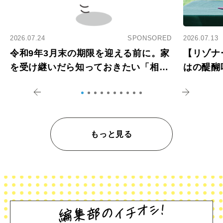
2026.07.24
SPONSORED
2026.07.13
令和9年3月末の期限を迎える前に。家
【リゾナ
を受け継いだら知っておきたい「相続
はの醍醐
登記の義務化」
アペロ
もっと見る