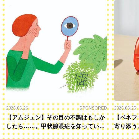
2026.06.26
SPONSORED
2026.06.25
【アムジェン】その目の不調はもしか
【ベネフ
したら……。甲状腺眼症を知っていま
寄り添う
すか？
きに