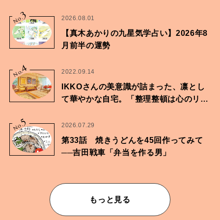
家・鶴谷香央理さん
3
No.
2026.08.01
【真木あかりの九星気学占い】2026年8
月前半の運勢
4
No.
2022.09.14
IKKOさんの美意識が詰まった、凛とし
て華やかな自宅。「整理整頓は心のリズ
ムが乱されないための作業」。
5
No.
2026.07.29
第33話 焼きうどんを45回作ってみて
──吉田戦車「弁当を作る男」
もっと見る