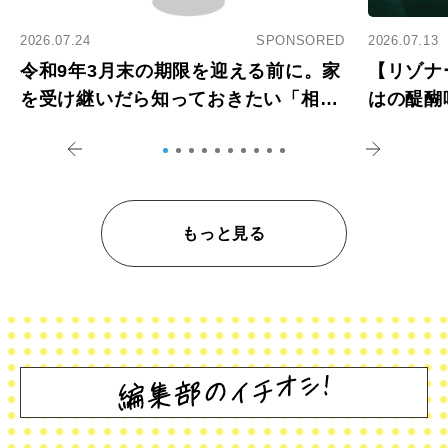
2026.07.24
SPONSORED
2026.07.13
令和9年3月末の期限を迎える前に。家
【リゾナ
を受け継いだら知っておきたい「相続
はの醍醐
登記の義務化」
アペロ
もっと見る