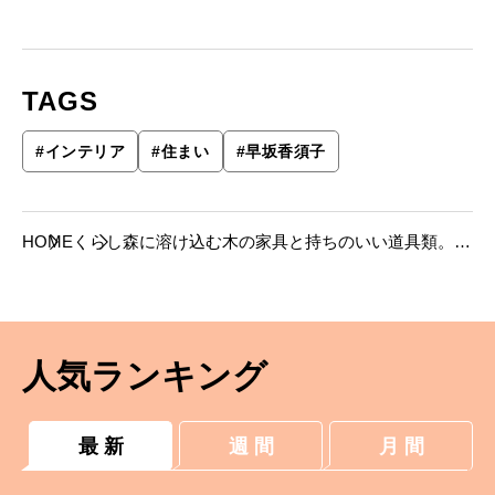
TAGS
#
インテリア
#
住まい
#
早坂香須子
HOME
くらし
森に溶け込む木の家具と持ちのいい道具類。メ
イクアップアーティスト・早坂香須子さんの新
しい住まい。
人気ランキング
最 新
週 間
月 間