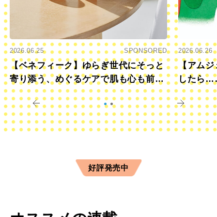
2026.06.25
SPONSORED
2026.06.26
【ベネフィーク】ゆらぎ世代にそっと
【アムジ
寄り添う、めぐるケアで肌も心も前向
したら…
きに
すか？
好評発売中