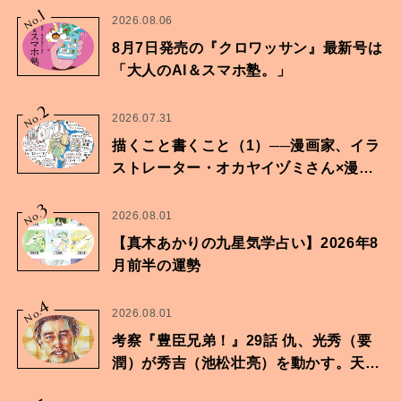
1
No.
2026.08.06
8月7日発売の『クロワッサン』最新号は
「大人のAI＆スマホ塾。」
2
No.
2026.07.31
描くこと書くこと（1）──漫画家、イラ
ストレーター・オカヤイヅミさん×漫画
家・鶴谷香央理さん
3
No.
2026.08.01
【真木あかりの九星気学占い】2026年8
月前半の運勢
4
No.
2026.08.01
考察『豊臣兄弟！』29話 仇、光秀（要
潤）が秀吉（池松壮亮）を動かす。天下
に向けた兄弟の分岐点。