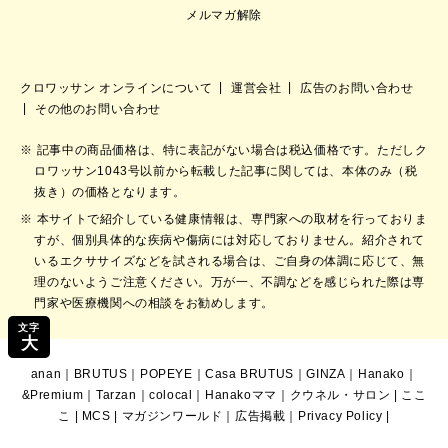
メルマガ解除
クロワッサン オンラインについて
運営会社
広告のお問い合わせ
その他のお問い合わせ
記事中の商品価格は、特に表記がない場合は税込価格です。ただしク
ロワッサン1043号以前から転載した記事に関しては、本体のみ（税
抜き）の価格となります。
本サイトで紹介している健康情報は、専門家への取材を行っておりま
すが、個別具体的な疾病や傷病には対応しておりません。紹介されて
いるエクササイズなどを試される場合は、ご自身の体調に応じて、無
理のないようご注意ください。万が一、不調などを感じられた際は専
門家や医療機関への相談をお勧めします。
文字
大
anan
｜
BRUTUS
｜
POPEYE
｜
Casa BRUTUS
｜
GINZA
｜
Hanako
｜
&Premium
｜
Tarzan
｜
colocal
｜
Hanakoママ
｜
クウネル・サロン
|
ここ
こ
|
MCS
|
マガジンワールド
｜
広告掲載
｜
Privacy Policy
|