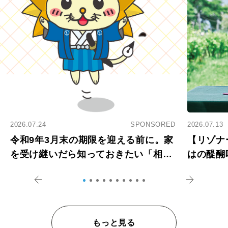
2026.07.24
SPONSORED
2026.07.13
令和9年3月末の期限を迎える前に。家
【リゾナ
を受け継いだら知っておきたい「相続
はの醍醐
登記の義務化」
アペロ
もっと見る