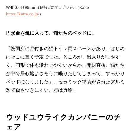
W480×H195mm 価格は要問い合わせ（Katte
https://katte.co.jp/
）
円形台を気に入って、猫たちのベッドに。
「洗面所に扉付きの猫トイレ用スペースがあり、はじめ
はそこに置く予定でした。ところが、出入りがしやす
く、円形で体も沿わせやすいからか、開封直後、猫たち
が中で居心地よさそうに眠りだしてしまって。すっかり
ベッドになりました」。セラミック塗装がされたアルミ
製で傷もつきにくい。脚は真鍮。
ウッドユウライクカンパニーのチ
ェア