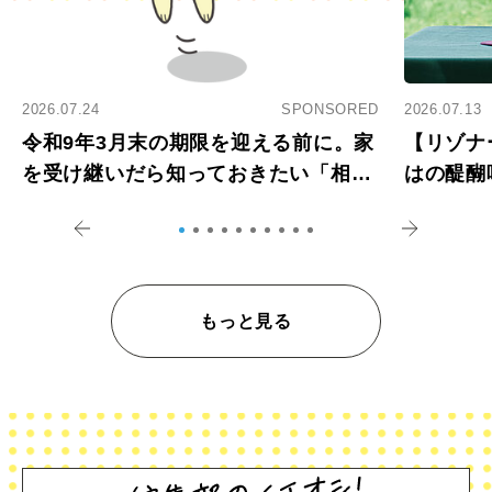
2026.07.24
SPONSORED
2026.07.13
令和9年3月末の期限を迎える前に。家
【リゾナ
を受け継いだら知っておきたい「相続
はの醍醐
登記の義務化」
アペロ
もっと見る