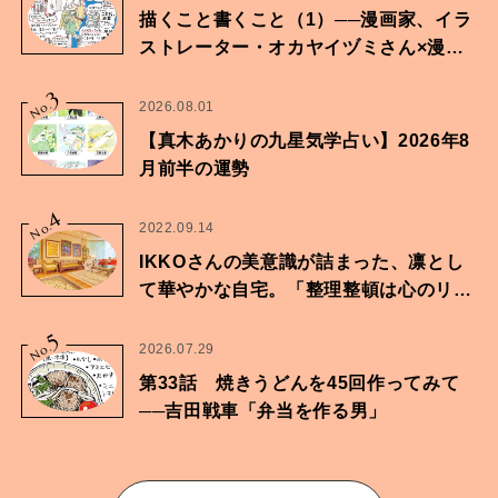
描くこと書くこと（1）──漫画家、イラ
ストレーター・オカヤイヅミさん×漫画
家・鶴谷香央理さん
3
No.
2026.08.01
【真木あかりの九星気学占い】2026年8
月前半の運勢
4
No.
2022.09.14
IKKOさんの美意識が詰まった、凛とし
て華やかな自宅。「整理整頓は心のリズ
ムが乱されないための作業」。
5
No.
2026.07.29
第33話 焼きうどんを45回作ってみて
──吉田戦車「弁当を作る男」