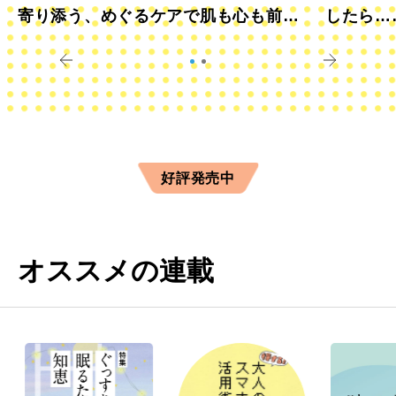
寄り添う、めぐるケアで肌も心も前向
したら…
きに
すか？
好評発売中
オススメの連載