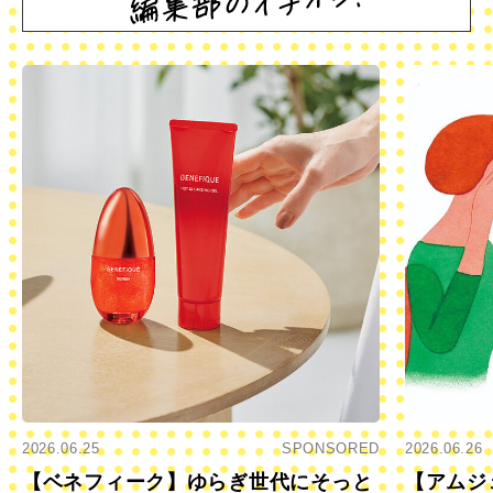
2026.06.25
SPONSORED
2026.06.26
【ベネフィーク】ゆらぎ世代にそっと
【アムジ