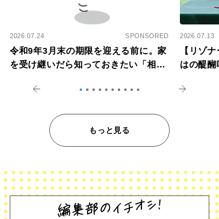
2026.07.24
SPONSORED
2026.07.13
令和9年3月末の期限を迎える前に。家
【リゾナ
を受け継いだら知っておきたい「相続
はの醍醐
登記の義務化」
アペロ
もっと見る