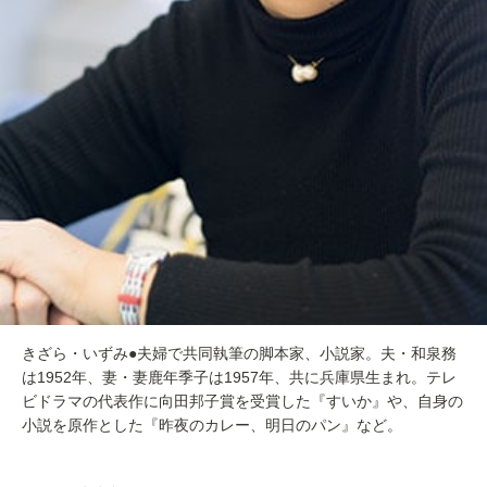
きざら・いずみ●夫婦で共同執筆の脚本家、小説家。夫・和泉務
は1952年、妻・妻鹿年季子は1957年、共に兵庫県生まれ。テレ
ビドラマの代表作に向田邦子賞を受賞した『すいか』や、自身の
小説を原作とした『昨夜のカレー、明日のパン』など。