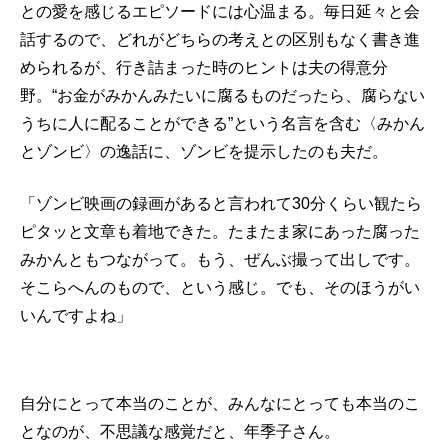
との愛を感じるエピソードには心温まる。毎日延々と会
話するので、どれがどちらの考えとの区別もなく書き進
められるが、行き詰まった時のヒントは夫の得意分
野。“お金がみかんみたいに腐るものだったら、腐らない
うちに人に配ることができる”という名言を含む〈みかん
とゾンビ〉の逸話に、ゾンビを提示したのも夫だ。
「ゾンビ映画の録画があると言われて30分くらい観たら
ピタッと文章も着地できた。たまたま家にあった腐った
みかんともつながって。もう、ぜんぶ撮って出しです。
そこらへんのもので、という感じ。でも、そのほうがい
いんですよね」
自分にとって本当のことが、みんなにとっても本当のこ
となのが、不思議な感覚だと、年季子さん。