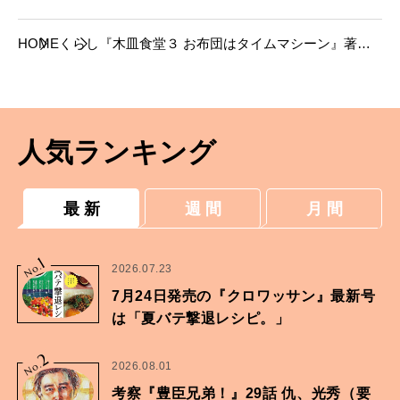
HOME
くらし
『木皿食堂３ お布団はタイムマシーン』著
者、木皿 泉さんインタビュー「正直なことを
書くと、共感されるんですよ。」
人気ランキング
最 新
週 間
月 間
1
No.
2026.07.23
7月24日発売の『クロワッサン』最新号
は「夏バテ撃退レシピ。」
2
No.
2026.08.01
考察『豊臣兄弟！』29話 仇、光秀（要