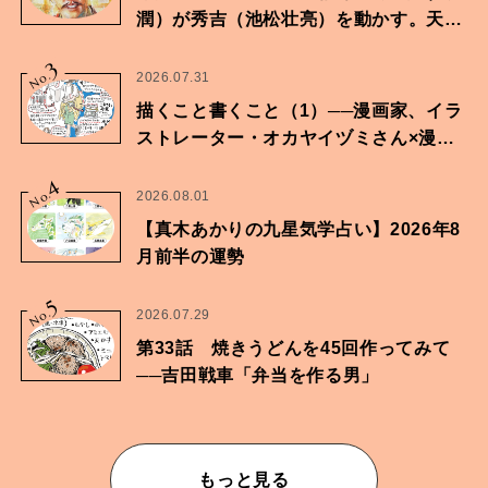
潤）が秀吉（池松壮亮）を動かす。天下
に向けた兄弟の分岐点。
3
No.
2026.07.31
描くこと書くこと（1）──漫画家、イラ
ストレーター・オカヤイヅミさん×漫画
家・鶴谷香央理さん
4
No.
2026.08.01
【真木あかりの九星気学占い】2026年8
月前半の運勢
5
No.
2026.07.29
第33話 焼きうどんを45回作ってみて
──吉田戦車「弁当を作る男」
もっと見る