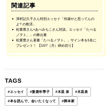
関連記事
津村記久子さん特別エッセイ「何歳やと思ってんの
よ? の救済」
松重豊さん×あべみちこさん対談。エッセイ「たべる
ノヲト。」の舞台裏
松重豊さん著書「たべるノヲト。」サイン本を5名に
プレゼント！ 【10/7（月）締め切り】
TAGS
#
エッセイ
#
妻鹿年季子
#
木皿 泉
#
木皿泉
#
本を読んで、会いたくなって
#
脚本家