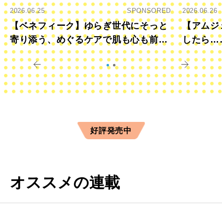
2026.06.25
SPONSORED
2026.06.26
【ベネフィーク】ゆらぎ世代にそっと
【アムジ
寄り添う、めぐるケアで肌も心も前向
したら…
きに
すか？
好評発売中
オススメの連載