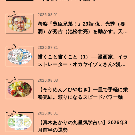
2
No.
2026.08.01
考察『豊臣兄弟！』29話 仇、光秀（要
潤）が秀吉（池松壮亮）を動かす。天下
に向けた兄弟の分岐点。
3
No.
2026.07.31
描くこと書くこと（1）──漫画家、イラ
ストレーター・オカヤイヅミさん×漫画
家・鶴谷香央理さん
4
No.
2026.08.03
【そうめん／ひやむぎ】一皿で手軽に栄
養完結。頼りになるスピードパワー麺
5
No.
2026.08.01
【真木あかりの九星気学占い】2026年8
月前半の運勢