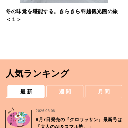
冬の味覚を堪能する。きらきら羽越観光圏の旅
＜１＞
人気ランキング
最 新
週 間
月 間
1
No.
2026.08.06
8月7日発売の『クロワッサン』最新号は
「大人のAI＆スマホ塾。」