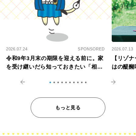
2026.07.24
SPONSORED
2026.07.13
令和9年3月末の期限を迎える前に。家
【リゾナ
を受け継いだら知っておきたい「相続
はの醍醐
登記の義務化」
アペロ
もっと見る