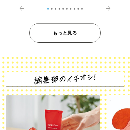
登記の義務化」
アペロ
もっと見る