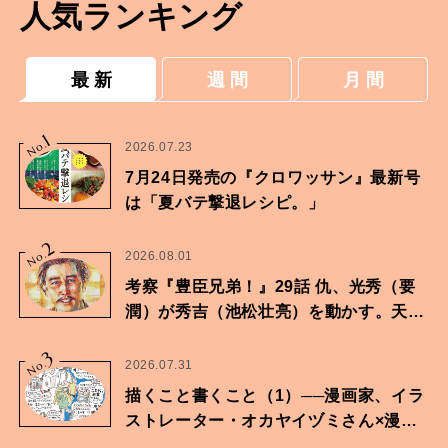
人気ランキング
最 新
週 間
月 間
1
No.
2026.07.23
7月24日発売の『クロワッサン』最新号
は「夏バテ撃退レシピ。」
2
No.
2026.08.01
考察『豊臣兄弟！』29話 仇、光秀（要
潤）が秀吉（池松壮亮）を動かす。天下
に向けた兄弟の分岐点。
3
No.
2026.07.31
描くこと書くこと（1）──漫画家、イラ
ストレーター・オカヤイヅミさん×漫画
家・鶴谷香央理さん