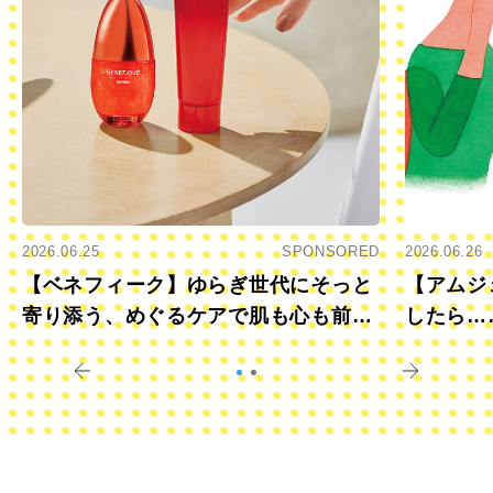
2026.06.25
SPONSORED
2026.06.26
【ベネフィーク】ゆらぎ世代にそっと
【アムジ
寄り添う、めぐるケアで肌も心も前向
したら…
きに
すか？