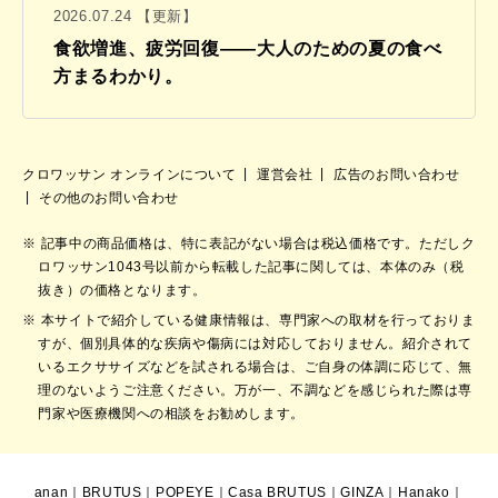
2026.07.24 【更新】
食欲増進、疲労回復——大人のための夏の食べ
方まるわかり。
クロワッサン オンラインについて
運営会社
広告のお問い合わせ
その他のお問い合わせ
記事中の商品価格は、特に表記がない場合は税込価格です。ただしク
ロワッサン1043号以前から転載した記事に関しては、本体のみ（税
抜き）の価格となります。
本サイトで紹介している健康情報は、専門家への取材を行っておりま
すが、個別具体的な疾病や傷病には対応しておりません。紹介されて
いるエクササイズなどを試される場合は、ご自身の体調に応じて、無
理のないようご注意ください。万が一、不調などを感じられた際は専
門家や医療機関への相談をお勧めします。
anan
｜
BRUTUS
｜
POPEYE
｜
Casa BRUTUS
｜
GINZA
｜
Hanako
｜