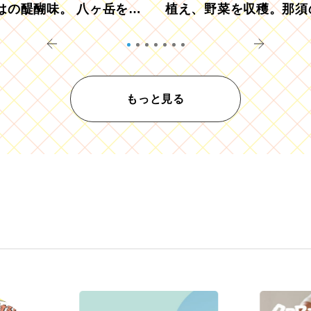
はの醍醐味。 八ヶ岳を望
植え、野菜を収穫。那須
ウ畑でアペロ
リツーリズモを体験
もっと見る