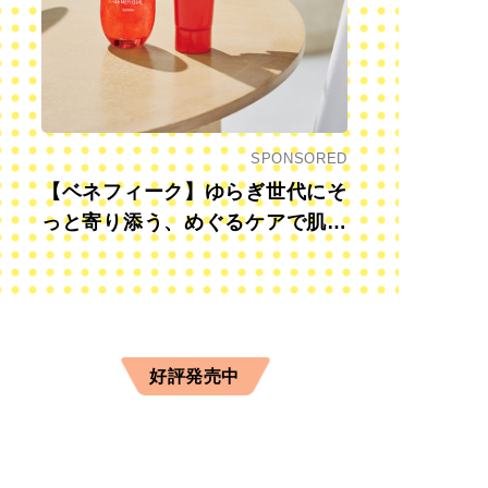
SPONSORED
【ベネフィーク】ゆらぎ世代にそ
っと寄り添う、めぐるケアで肌も
心も前向きに
好評発売中