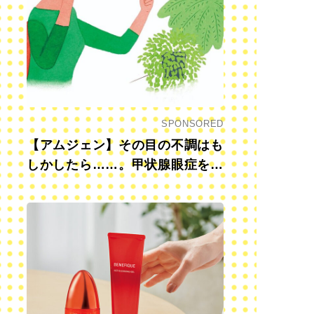
SPONSORED
【アムジェン】その目の不調はも
しかしたら……。甲状腺眼症を知
っていますか？