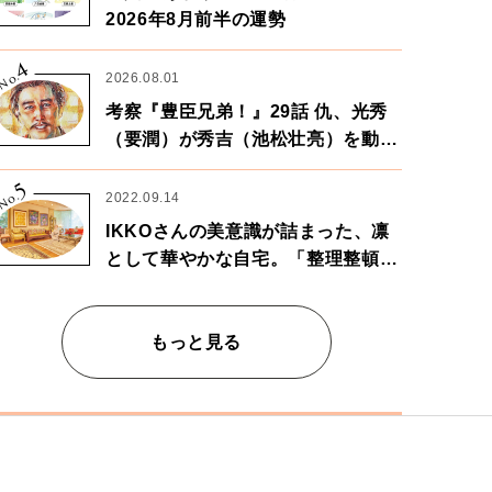
2026年8月前半の運勢
4
No.
2026.08.01
考察『豊臣兄弟！』29話 仇、光秀
（要潤）が秀吉（池松壮亮）を動か
す。天下に向けた兄弟の分岐点。
5
No.
2022.09.14
IKKOさんの美意識が詰まった、凛
として華やかな自宅。「整理整頓は
心のリズムが乱されないための作
業」。
もっと見る