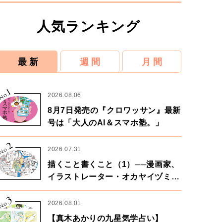
人気ランキング
最 新
週 間
月 間
1
No.
2026.08.06
8月7日発売の『クロワッサン』最新
号は「大人のAI＆スマホ塾。」
2
No.
2026.07.31
描くこと書くこと（1）──漫画家、
イラストレーター・オカヤイヅミさ
ん×漫画家・鶴谷香央理さん
3
No.
2026.08.01
【真木あかりの九星気学占い】