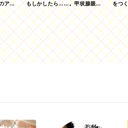
のアグ
もしかしたら……。甲状腺眼症
をつ
を知っていますか？