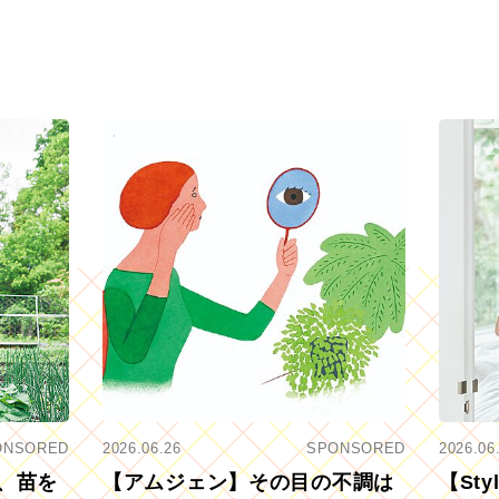
ONSORED
2026.06.26
SPONSORED
2026.06
、苗を
【アムジェン】その目の不調は
【St