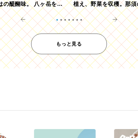
はの醍醐味。 八ヶ岳を望
植え、野菜を収穫。那須
ウ畑でアペロ
リツーリズモを体験
もっと見る