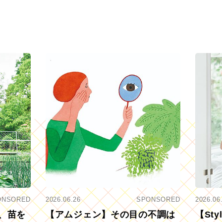
ONSORED
2026.06.26
SPONSORED
2026.06
、苗を
【アムジェン】その目の不調は
【St