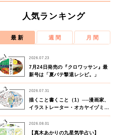
人気ランキング
最 新
週 間
月 間
1
No.
2026.07.23
7月24日発売の『クロワッサン』最
新号は「夏バテ撃退レシピ。」
2
No.
2026.07.31
描くこと書くこと（1）──漫画家、
イラストレーター・オカヤイヅミさ
ん×漫画家・鶴谷香央理さん
3
No.
2026.08.01
【真木あかりの九星気学占い】