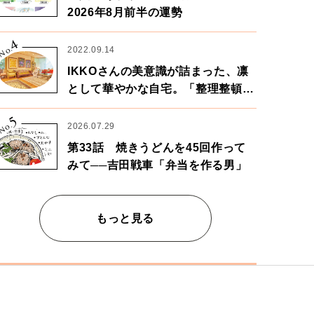
2026年8月前半の運勢
4
No.
2022.09.14
IKKOさんの美意識が詰まった、凛
として華やかな自宅。「整理整頓は
心のリズムが乱されないための作
5
業」。
No.
2026.07.29
第33話 焼きうどんを45回作って
みて──吉田戦車「弁当を作る男」
もっと見る