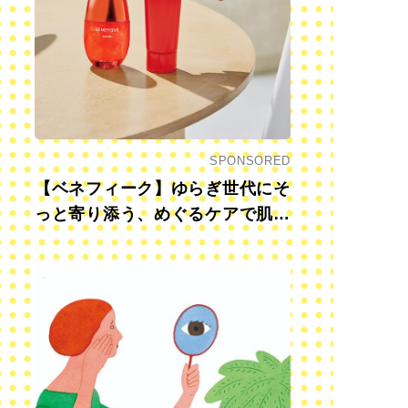
SPONSORED
【ベネフィーク】ゆらぎ世代にそ
っと寄り添う、めぐるケアで肌も
心も前向きに