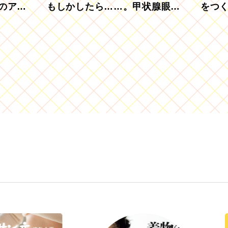
のアグ
もしかしたら……。甲状腺眼症
をつ
を知っていますか？