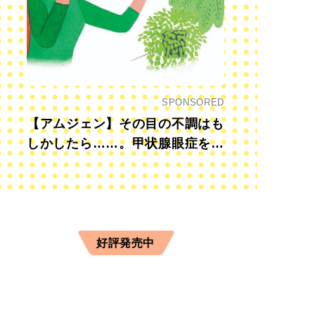
SPONSORED
【アムジェン】その目の不調はも
しかしたら……。甲状腺眼症を知
っていますか？
好評発売中