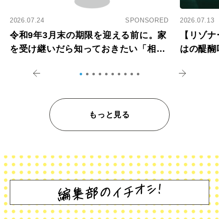
2026.07.24
SPONSORED
2026.07.13
令和9年3月末の期限を迎える前に。家
【リゾナ
を受け継いだら知っておきたい「相続
はの醍醐
登記の義務化」
アペロ
もっと見る