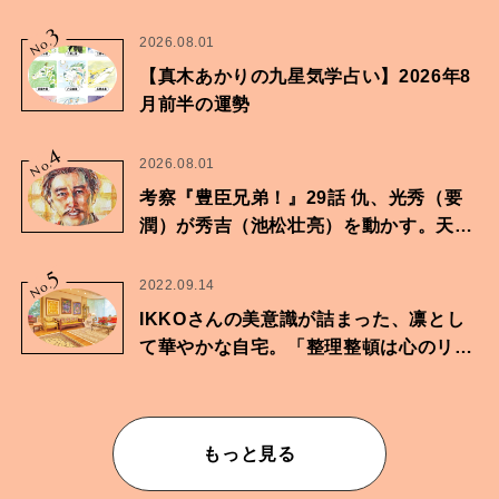
家・鶴谷香央理さん
3
No.
2026.08.01
【真木あかりの九星気学占い】2026年8
月前半の運勢
4
No.
2026.08.01
考察『豊臣兄弟！』29話 仇、光秀（要
潤）が秀吉（池松壮亮）を動かす。天下
に向けた兄弟の分岐点。
5
No.
2022.09.14
IKKOさんの美意識が詰まった、凛とし
て華やかな自宅。「整理整頓は心のリズ
ムが乱されないための作業」。
もっと見る