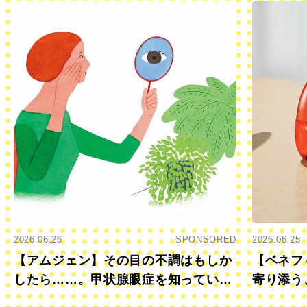
2026.06.26
SPONSORED
2026.06.25
【アムジェン】その目の不調はもしか
【ベネフ
したら……。甲状腺眼症を知っていま
寄り添う
すか？
きに