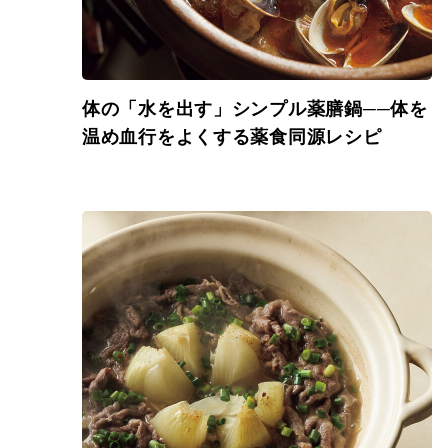
体の「水を出す」シンプル薬膳鍋──体を
温め血行をよくする薬食同源レシピ