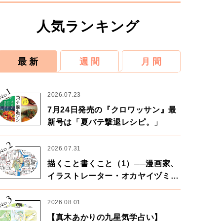
人気ランキング
最 新
週 間
月 間
1
No.
2026.07.23
7月24日発売の『クロワッサン』最
新号は「夏バテ撃退レシピ。」
2
No.
2026.07.31
描くこと書くこと（1）──漫画家、
イラストレーター・オカヤイヅミさ
ん×漫画家・鶴谷香央理さん
3
No.
2026.08.01
【真木あかりの九星気学占い】