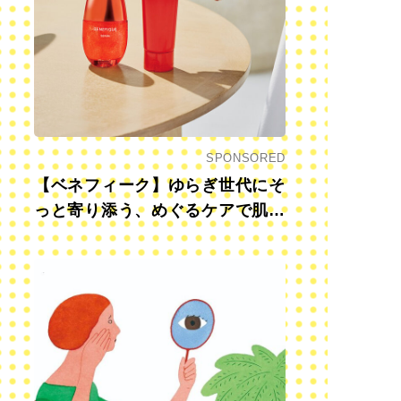
SPONSORED
【ベネフィーク】ゆらぎ世代にそ
っと寄り添う、めぐるケアで肌も
心も前向きに