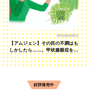
SPONSORED
【アムジェン】その目の不調はも
しかしたら……。甲状腺眼症を知
っていますか？
好評発売中