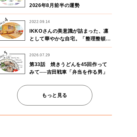
2026年8月前半の運勢
4
No.
2022.09.14
IKKOさんの美意識が詰まった、凛
として華やかな自宅。「整理整頓は
心のリズムが乱されないための作
5
業」。
No.
2026.07.29
第33話 焼きうどんを45回作って
みて──吉田戦車「弁当を作る男」
もっと見る