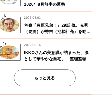
2026年8月前半の運勢
4
No.
2026.08.01
考察『豊臣兄弟！』29話 仇、光秀
（要潤）が秀吉（池松壮亮）を動か
す。天下に向けた兄弟の分岐点。
5
No.
2022.09.14
IKKOさんの美意識が詰まった、凛
として華やかな自宅。「整理整頓は
心のリズムが乱されないための作
業」。
もっと見る