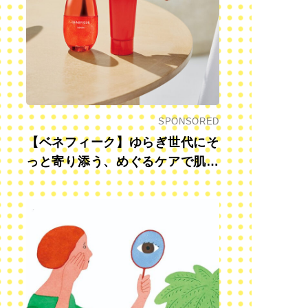
SPONSORED
【ベネフィーク】ゆらぎ世代にそ
っと寄り添う、めぐるケアで肌も
心も前向きに