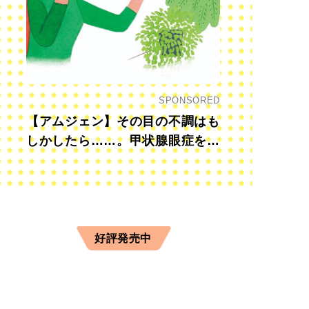
SPONSORED
【アムジェン】その目の不調はも
しかしたら……。甲状腺眼症を知
っていますか？
好評発売中