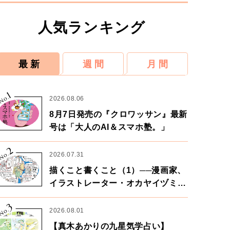
人気ランキング
最 新
週 間
月 間
1
No.
2026.08.06
8月7日発売の『クロワッサン』最新
号は「大人のAI＆スマホ塾。」
2
No.
2026.07.31
描くこと書くこと（1）──漫画家、
イラストレーター・オカヤイヅミさ
ん×漫画家・鶴谷香央理さん
3
No.
2026.08.01
【真木あかりの九星気学占い】