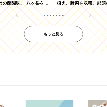
はの醍醐味。 八ヶ岳を望
植え、野菜を収穫。那須
ウ畑でアペロ
リツーリズモを体験
もっと見る