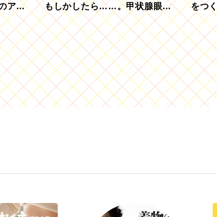
のアグ
もしかしたら……。甲状腺眼症
をつ
を知っていますか？