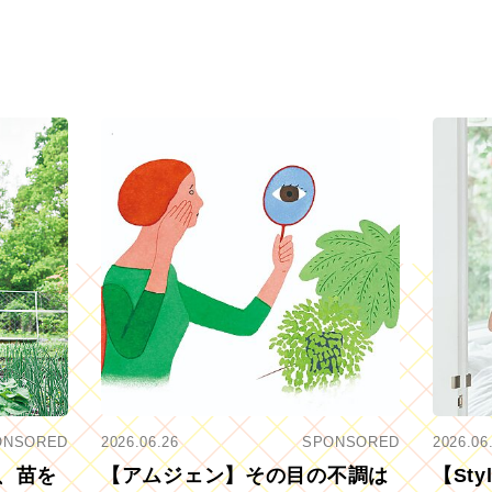
ONSORED
2026.06.26
SPONSORED
2026.06
、苗を
【アムジェン】その目の不調は
【St