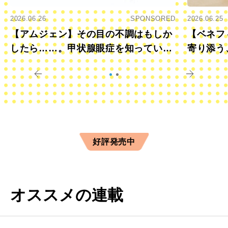
2026.06.26
SPONSORED
2026.06.25
【アムジェン】その目の不調はもしか
【ベネフ
したら……。甲状腺眼症を知っていま
寄り添う
すか？
きに
好評発売中
オススメの連載