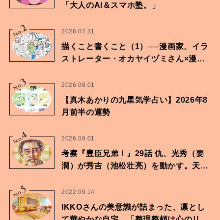
「大人のAI＆スマホ塾。」
2
No.
2026.07.31
描くこと書くこと（1）──漫画家、イラ
ストレーター・オカヤイヅミさん×漫画
家・鶴谷香央理さん
3
No.
2026.08.01
【真木あかりの九星気学占い】2026年8
月前半の運勢
4
No.
2026.08.01
考察『豊臣兄弟！』29話 仇、光秀（要
潤）が秀吉（池松壮亮）を動かす。天下
に向けた兄弟の分岐点。
5
No.
2022.09.14
IKKOさんの美意識が詰まった、凛とし
て華やかな自宅。「整理整頓は心のリズ