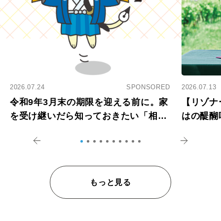
2026.07.24
SPONSORED
2026.07.13
令和9年3月末の期限を迎える前に。家
【リゾナ
を受け継いだら知っておきたい「相続
はの醍醐
登記の義務化」
アペロ
もっと見る