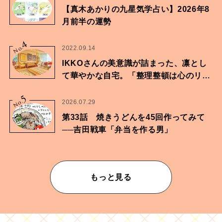
【真木あかりの九星気学占い】2026年8
月前半の運勢
4
No.
2022.09.14
IKKOさんの美意識が詰まった、凛とし
て華やかな自宅。「整理整頓は心のリズ
ムが乱されないための作業」。
5
No.
2026.07.29
第33話 焼きうどんを45回作ってみて
──吉田戦車「弁当を作る男」
もっと見る