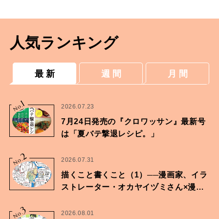
人気ランキング
最 新
週 間
月 間
1
No.
2026.07.23
7月24日発売の『クロワッサン』最新号
は「夏バテ撃退レシピ。」
2
No.
2026.07.31
描くこと書くこと（1）──漫画家、イラ
ストレーター・オカヤイヅミさん×漫画
家・鶴谷香央理さん
3
No.
2026.08.01