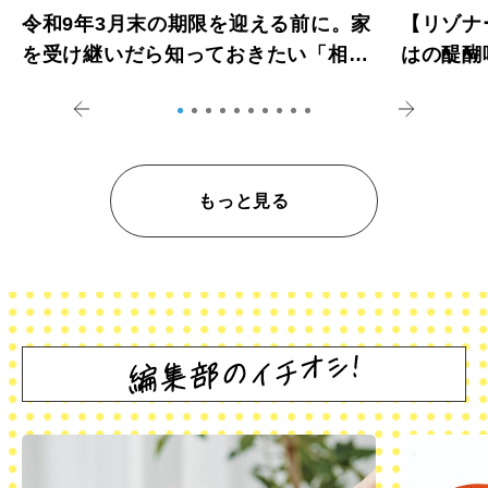
令和9年3月末の期限を迎える前に。家
【リゾナ
を受け継いだら知っておきたい「相続
はの醍醐
登記の義務化」
アペロ
もっと見る