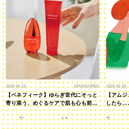
2026.06.25
SPONSORED
2026.06.26
【ベネフィーク】ゆらぎ世代にそっと
【アムジ
寄り添う、めぐるケアで肌も心も前向
したら…
きに
すか？