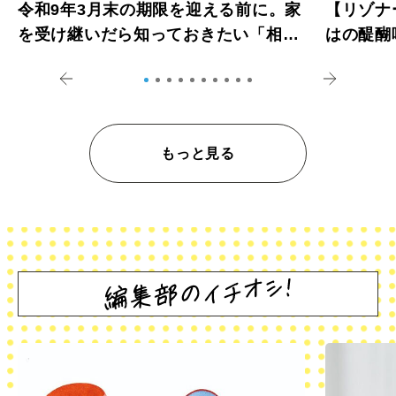
令和9年3月末の期限を迎える前に。家
【リゾナ
を受け継いだら知っておきたい「相続
はの醍醐
登記の義務化」
アペロ
もっと見る