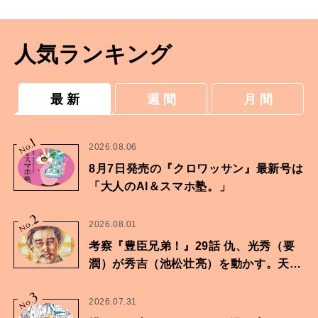
人気ランキング
最 新
週 間
月 間
1
No.
2026.08.06
8月7日発売の『クロワッサン』最新号は
「大人のAI＆スマホ塾。」
2
No.
2026.08.01
考察『豊臣兄弟！』29話 仇、光秀（要
潤）が秀吉（池松壮亮）を動かす。天下
に向けた兄弟の分岐点。
3
No.
2026.07.31