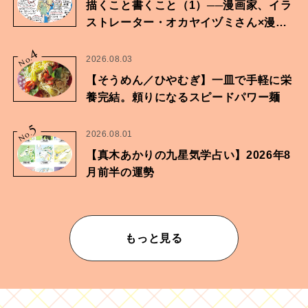
描くこと書くこと（1）──漫画家、イラ
ストレーター・オカヤイヅミさん×漫画
家・鶴谷香央理さん
4
No.
2026.08.03
【そうめん／ひやむぎ】一皿で手軽に栄
養完結。頼りになるスピードパワー麺
5
No.
2026.08.01
【真木あかりの九星気学占い】2026年8
月前半の運勢
もっと見る