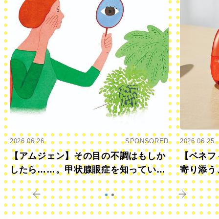
2026.06.26
SPONSORED
2026.06.25
【アムジェン】その目の不調はもしか
【ベネフ
したら……。甲状腺眼症を知っていま
寄り添う
すか？
きに