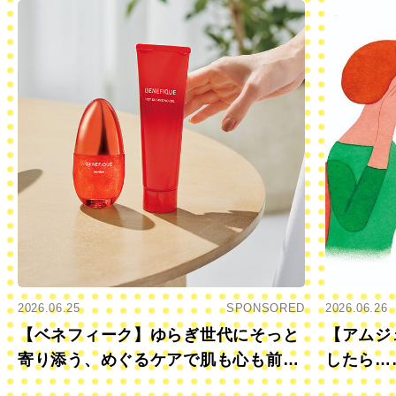
2026.06.25
SPONSORED
2026.06.26
【ベネフィーク】ゆらぎ世代にそっと
【アムジ
寄り添う、めぐるケアで肌も心も前向
したら…
きに
すか？