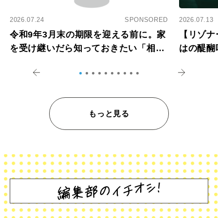
2026.07.24
SPONSORED
2026.07.13
令和9年3月末の期限を迎える前に。家
【リゾナ
を受け継いだら知っておきたい「相続
はの醍醐
登記の義務化」
アペロ
もっと見る