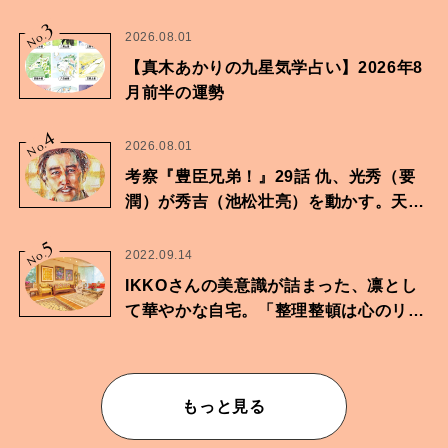
家・鶴谷香央理さん
3
No.
2026.08.01
【真木あかりの九星気学占い】2026年8
月前半の運勢
4
No.
2026.08.01
考察『豊臣兄弟！』29話 仇、光秀（要
潤）が秀吉（池松壮亮）を動かす。天下
に向けた兄弟の分岐点。
5
No.
2022.09.14
IKKOさんの美意識が詰まった、凛とし
て華やかな自宅。「整理整頓は心のリズ
ムが乱されないための作業」。
もっと見る