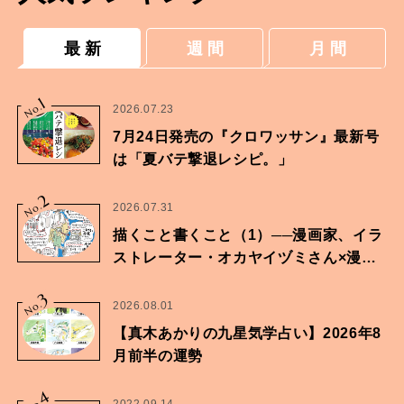
最 新
週 間
月 間
1
No.
2026.07.23
7月24日発売の『クロワッサン』最新号
は「夏バテ撃退レシピ。」
2
No.
2026.07.31
描くこと書くこと（1）──漫画家、イラ
ストレーター・オカヤイヅミさん×漫画
家・鶴谷香央理さん
3
No.
2026.08.01
【真木あかりの九星気学占い】2026年8
月前半の運勢
4
2022.09.14