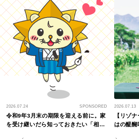
2026.07.24
SPONSORED
2026.07.13
令和9年3月末の期限を迎える前に。家
【リゾナ
を受け継いだら知っておきたい「相続
はの醍醐
登記の義務化」
アペロ