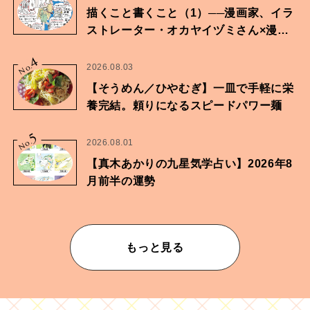
描くこと書くこと（1）──漫画家、イラ
ストレーター・オカヤイヅミさん×漫画
家・鶴谷香央理さん
4
No.
2026.08.03
【そうめん／ひやむぎ】一皿で手軽に栄
養完結。頼りになるスピードパワー麺
5
No.
2026.08.01
【真木あかりの九星気学占い】2026年8
月前半の運勢
もっと見る