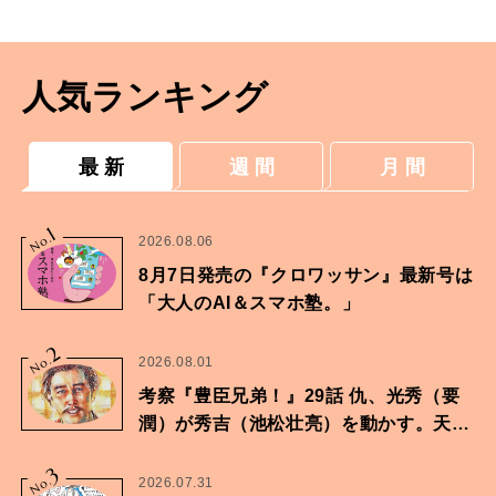
人気ランキング
最 新
週 間
月 間
1
No.
2026.08.06
8月7日発売の『クロワッサン』最新号は
「大人のAI＆スマホ塾。」
2
No.
2026.08.01
考察『豊臣兄弟！』29話 仇、光秀（要
潤）が秀吉（池松壮亮）を動かす。天下
に向けた兄弟の分岐点。
3
No.
2026.07.31