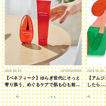
2026.06.25
SPONSORED
2026.06.26
【ベネフィーク】ゆらぎ世代にそっと
【アムジ
寄り添う、めぐるケアで肌も心も前向
したら…
きに
すか？