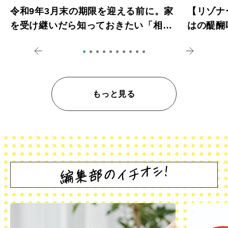
令和9年3月末の期限を迎える前に。家
【リゾナ
を受け継いだら知っておきたい「相続
はの醍醐
登記の義務化」
アペロ
もっと見る