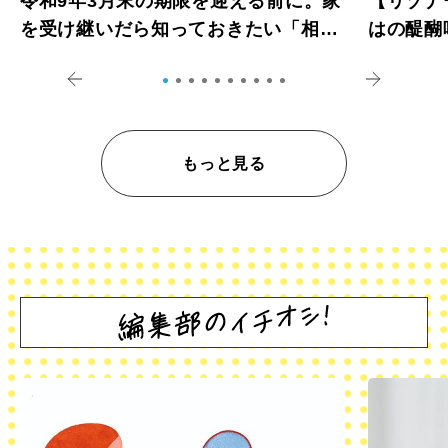
令和9年3月末の期限を迎える前に。家
【リゾナ
を受け継いだら知っておきたい「相続
はの醍醐
登記の義務化」
アペロ
もっと見る