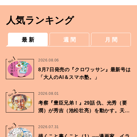
人気ランキング
最 新
週 間
月 間
1
No.
2026.08.06
8月7日発売の『クロワッサン』最新号は
「大人のAI＆スマホ塾。」
2
No.
2026.08.01
考察『豊臣兄弟！』29話 仇、光秀（要
潤）が秀吉（池松壮亮）を動かす。天下
に向けた兄弟の分岐点。
3
No.
2026.07.31
描くこと書くこと（1）──漫画家、イラ