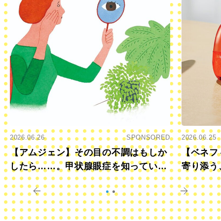
2026.06.26
SPONSORED
2026.06.25
【アムジェン】その目の不調はもしか
【ベネフ
したら……。甲状腺眼症を知っていま
寄り添う
すか？
きに