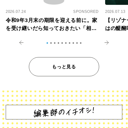
2026.07.24
SPONSORED
2026.07.13
令和9年3月末の期限を迎える前に。家
【リゾナ
を受け継いだら知っておきたい「相続
はの醍醐
登記の義務化」
アペロ
もっと見る