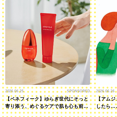
2026.06.25
SPONSORED
2026.06.26
【ベネフィーク】ゆらぎ世代にそっと
【アムジ
寄り添う、めぐるケアで肌も心も前向
したら…
きに
すか？