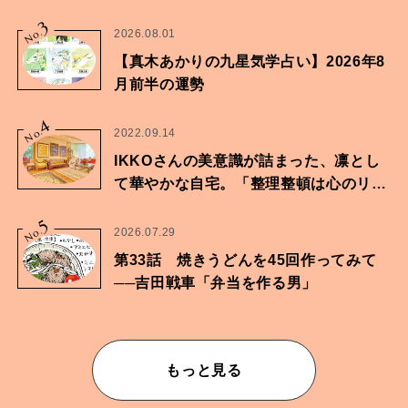
家・鶴谷香央理さん
3
No.
2026.08.01
【真木あかりの九星気学占い】2026年8
月前半の運勢
4
No.
2022.09.14
IKKOさんの美意識が詰まった、凛とし
て華やかな自宅。「整理整頓は心のリズ
ムが乱されないための作業」。
5
No.
2026.07.29
第33話 焼きうどんを45回作ってみて
──吉田戦車「弁当を作る男」
もっと見る