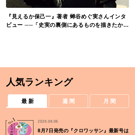
『見えるか保己一』著者 蝉谷めぐ実さんインタ
ビュー ──「史実の裏側にあるものを描きたかっ
た」
人気ランキング
最 新
週 間
月 間
1
No.
2026.08.06
8月7日発売の『クロワッサン』最新号は