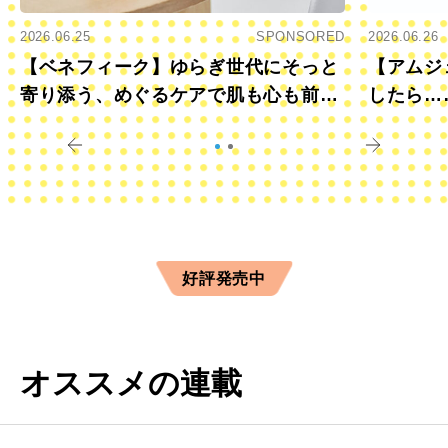
2026.06.25
SPONSORED
2026.06.26
【ベネフィーク】ゆらぎ世代にそっと
【アムジ
寄り添う、めぐるケアで肌も心も前向
したら…
きに
すか？
好評発売中
オススメの連載