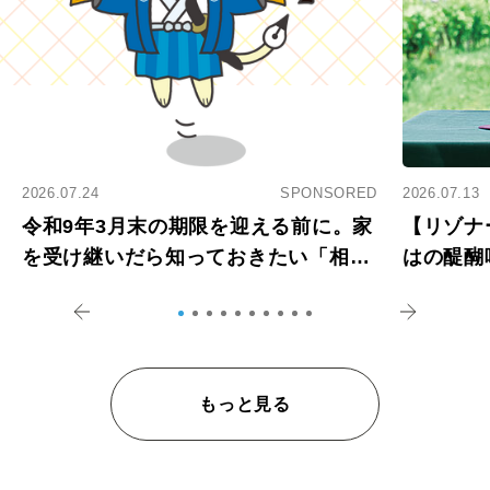
2026.07.24
SPONSORED
2026.07.13
令和9年3月末の期限を迎える前に。家
【リゾナ
を受け継いだら知っておきたい「相続
はの醍醐
登記の義務化」
アペロ
もっと見る