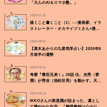
「大人のAI＆スマホ塾。」
2
No.
2026.07.31
描くこと書くこと（1）──漫画家、イラ
ストレーター・オカヤイヅミさん×漫画
家・鶴谷香央理さん
3
No.
2026.08.01
【真木あかりの九星気学占い】2026年8
月前半の運勢
4
No.
2026.08.01
考察『豊臣兄弟！』29話 仇、光秀（要
潤）が秀吉（池松壮亮）を動かす。天下
に向けた兄弟の分岐点。
5
No.
2022.09.14
IKKOさんの美意識が詰まった、凛とし
て華やかな自宅。「整理整頓は心のリズ