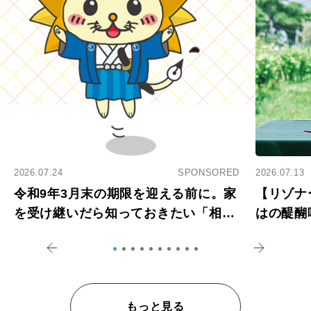
2026.07.24
SPONSORED
2026.07.13
令和9年3月末の期限を迎える前に。家
【リゾナ
を受け継いだら知っておきたい「相続
はの醍醐
登記の義務化」
アペロ
もっと見る