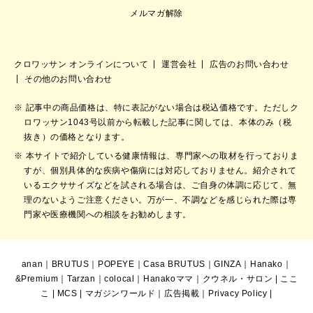
メルマガ解除
クロワッサン オンラインについて
運営会社
広告のお問い合わせ
その他のお問い合わせ
記事中の商品価格は、特に表記がない場合は税込価格です。ただしク
ロワッサン1043号以前から転載した記事に関しては、本体のみ（税
抜き）の価格となります。
本サイトで紹介している健康情報は、専門家への取材を行っておりま
すが、個別具体的な疾病や傷病には対応しておりません。紹介されて
いるエクササイズなどを試される場合は、ご自身の体調に応じて、無
理のないようご注意ください。万が一、不調などを感じられた際は専
門家や医療機関への相談をお勧めします。
anan
｜
BRUTUS
｜
POPEYE
｜
Casa BRUTUS
｜
GINZA
｜
Hanako
｜
&Premium
｜
Tarzan
｜
colocal
｜
Hanakoママ
｜
クウネル・サロン
|
ここ
こ
|
MCS
|
マガジンワールド
｜
広告掲載
｜
Privacy Policy
|