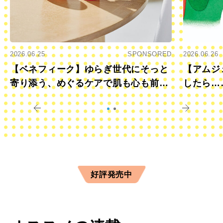
2026.06.25
SPONSORED
2026.06.26
【ベネフィーク】ゆらぎ世代にそっと
【アムジ
寄り添う、めぐるケアで肌も心も前向
したら…
きに
すか？
好評発売中