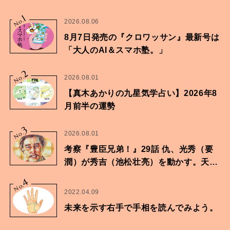
1
No.
2026.08.06
8月7日発売の『クロワッサン』最新号は
「大人のAI＆スマホ塾。」
2
No.
2026.08.01
【真木あかりの九星気学占い】2026年8
月前半の運勢
3
No.
2026.08.01
考察『豊臣兄弟！』29話 仇、光秀（要
潤）が秀吉（池松壮亮）を動かす。天下
に向けた兄弟の分岐点。
4
No.
2022.04.09
未来を示す右手で手相を読んでみよう。