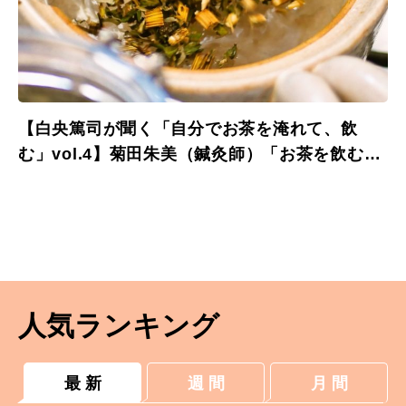
【白央篤司が聞く「自分でお茶を淹れて、飲
む」vol.4】菊田朱美（鍼灸師）「お茶を飲む時
間だけは、あえて何もしないと決めています。
テレビもつけず、音楽もかけずに」
人気ランキング
最 新
週 間
月 間