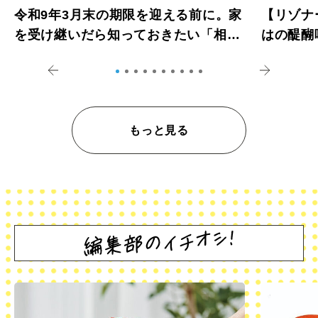
令和9年3月末の期限を迎える前に。家
【リゾナ
を受け継いだら知っておきたい「相続
はの醍醐
登記の義務化」
アペロ
もっと見る