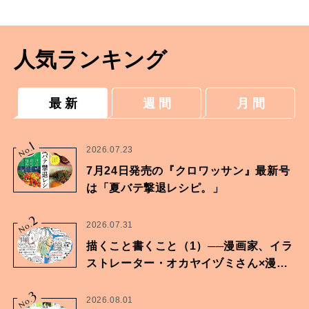
人気ランキング
最 新
週 間
月 間
1
No.
2026.07.23
7月24日発売の『クロワッサン』最新号
は「夏バテ撃退レシピ。」
2
No.
2026.07.31
描くこと書くこと（1）──漫画家、イラ
ストレーター・オカヤイヅミさん×漫画
家・鶴谷香央理さん
3
No.
2026.08.01