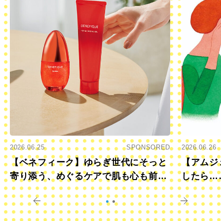
2026.06.25
SPONSORED
2026.06.26
【ベネフィーク】ゆらぎ世代にそっと
【アムジ
寄り添う、めぐるケアで肌も心も前向
したら…
きに
すか？