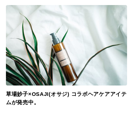
草場妙子×OSAJI(オサジ) コラボヘアケアアイテ
ムが発売中。