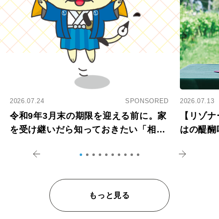
2026.07.24
SPONSORED
2026.07.13
令和9年3月末の期限を迎える前に。家
【リゾナ
を受け継いだら知っておきたい「相続
はの醍醐
登記の義務化」
アペロ
もっと見る