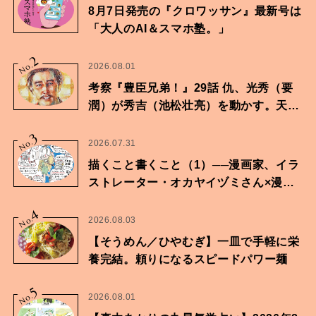
8月7日発売の『クロワッサン』最新号は
「大人のAI＆スマホ塾。」
2
No.
2026.08.01
考察『豊臣兄弟！』29話 仇、光秀（要
潤）が秀吉（池松壮亮）を動かす。天下
に向けた兄弟の分岐点。
3
No.
2026.07.31
描くこと書くこと（1）──漫画家、イラ
ストレーター・オカヤイヅミさん×漫画
家・鶴谷香央理さん
4
No.
2026.08.03
【そうめん／ひやむぎ】一皿で手軽に栄
養完結。頼りになるスピードパワー麺
5
No.
2026.08.01