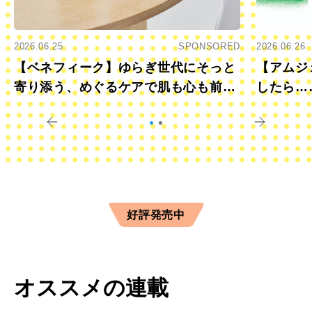
2026.06.25
SPONSORED
2026.06.26
【ベネフィーク】ゆらぎ世代にそっと
【アムジ
寄り添う、めぐるケアで肌も心も前向
したら…
きに
すか？
好評発売中
オススメの連載