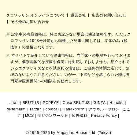
クロワッサン オンラインについて
運営会社
広告のお問い合わせ
その他のお問い合わせ
記事中の商品価格は、特に表記がない場合は税込価格です。ただしク
ロワッサン1043号以前から転載した記事に関しては、本体のみ（税
抜き）の価格となります。
本サイトで紹介している健康情報は、専門家への取材を行っておりま
すが、個別具体的な疾病や傷病には対応しておりません。紹介されて
いるエクササイズなどを試される場合は、ご自身の体調に応じて、無
理のないようご注意ください。万が一、不調などを感じられた際は専
門家や医療機関への相談をお勧めします。
anan
｜
BRUTUS
｜
POPEYE
｜
Casa BRUTUS
｜
GINZA
｜
Hanako
｜
&Premium
｜
Tarzan
｜
colocal
｜
Hanakoママ
｜
クウネル・サロン
|
ここ
こ
|
MCS
|
マガジンワールド
｜
広告掲載
｜
Privacy Policy
|
© 1945-2026 by Magazine House, Ltd. (Tokyo)