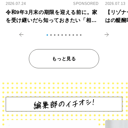
2026.07.24
SPONSORED
2026.07.13
令和9年3月末の期限を迎える前に。家
【リゾナ
を受け継いだら知っておきたい「相続
はの醍醐
登記の義務化」
アペロ
もっと見る