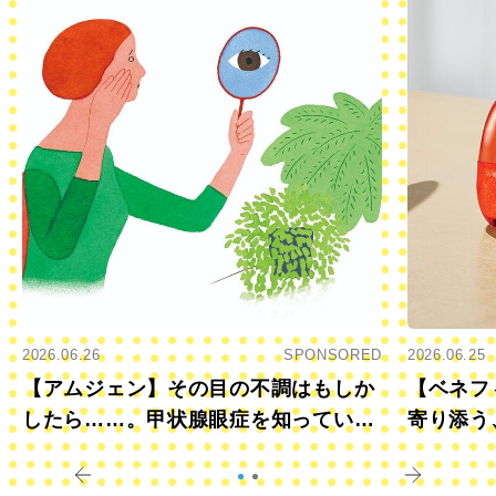
2026.06.26
SPONSORED
2026.06.25
【アムジェン】その目の不調はもしか
【ベネフ
したら……。甲状腺眼症を知っていま
寄り添う
すか？
きに