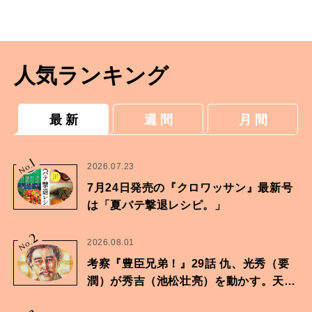
人気ランキング
最 新
週 間
月 間
1
No.
2026.07.23
7月24日発売の『クロワッサン』最新号
は「夏バテ撃退レシピ。」
2
No.
2026.08.01
考察『豊臣兄弟！』29話 仇、光秀（要
潤）が秀吉（池松壮亮）を動かす。天下
に向けた兄弟の分岐点。