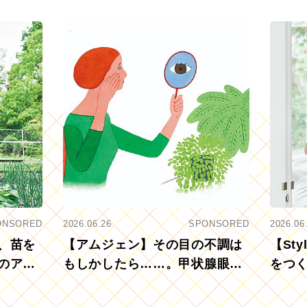
ONSORED
2026.06.26
SPONSORED
2026.06
、苗を
【アムジェン】その目の不調は
【St
のアグ
もしかしたら……。甲状腺眼症
をつ
を知っていますか？