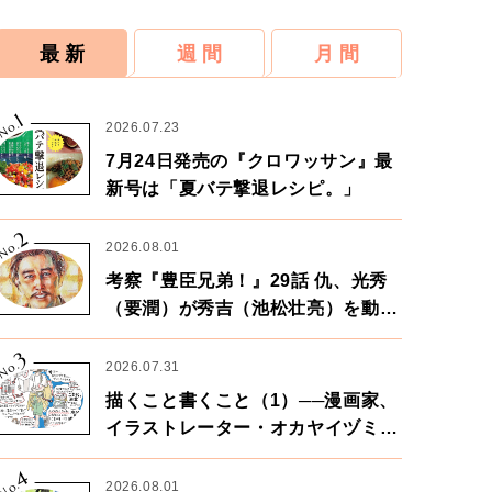
最 新
週 間
月 間
1
No.
2026.07.23
7月24日発売の『クロワッサン』最
新号は「夏バテ撃退レシピ。」
2
No.
2026.08.01
考察『豊臣兄弟！』29話 仇、光秀
（要潤）が秀吉（池松壮亮）を動か
す。天下に向けた兄弟の分岐点。
3
No.
2026.07.31
描くこと書くこと（1）──漫画家、
イラストレーター・オカヤイヅミさ
ん×漫画家・鶴谷香央理さん
4
No.
2026.08.01