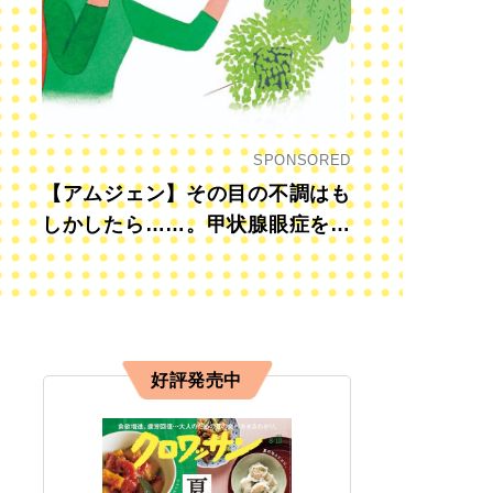
SPONSORED
【アムジェン】その目の不調はも
しかしたら……。甲状腺眼症を知
っていますか？
好評発売中