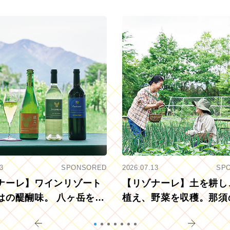
3
SPONSORED
2026.07.13
SP
ナーレ】ワインリゾート
【リゾナーレ】土を耕し
はの醍醐味。 八ヶ岳を望
植え、野菜を収穫。那須
ウ畑でアペロ
リツーリズモを体験