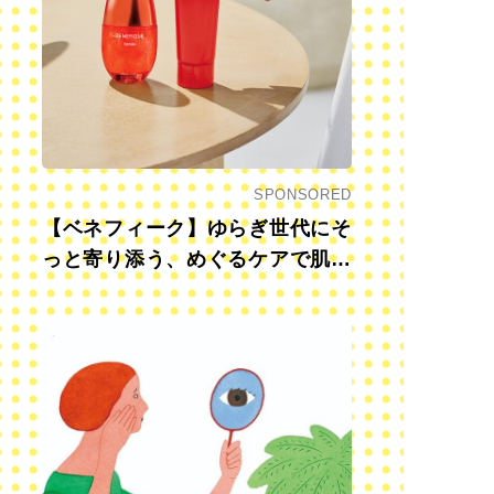
SPONSORED
【ベネフィーク】ゆらぎ世代にそ
っと寄り添う、めぐるケアで肌も
心も前向きに