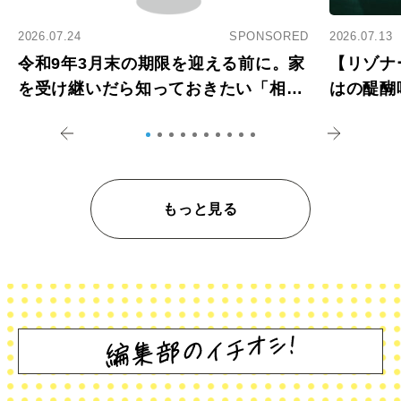
2026.07.24
SPONSORED
2026.07.13
令和9年3月末の期限を迎える前に。家
【リゾナ
を受け継いだら知っておきたい「相続
はの醍醐
登記の義務化」
アペロ
もっと見る