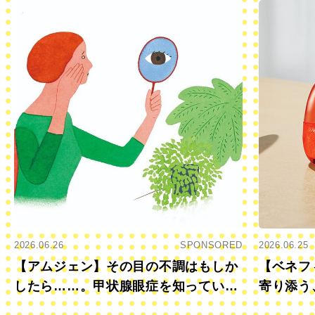
2026.06.26
SPONSORED
2026.06.25
【アムジェン】その目の不調はもしか
【ベネフ
したら……。甲状腺眼症を知っていま
寄り添う
すか？
きに