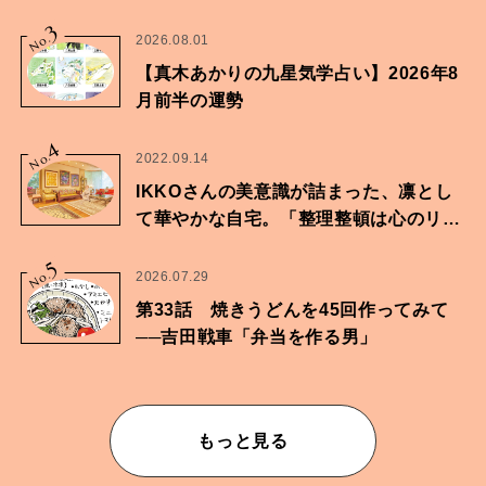
家・鶴谷香央理さん
3
No.
2026.08.01
【真木あかりの九星気学占い】2026年8
月前半の運勢
4
No.
2022.09.14
IKKOさんの美意識が詰まった、凛とし
て華やかな自宅。「整理整頓は心のリズ
ムが乱されないための作業」。
5
No.
2026.07.29
第33話 焼きうどんを45回作ってみて
──吉田戦車「弁当を作る男」
もっと見る