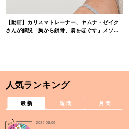
【動画】カリスマトレーナー、ヤムナ・ゼイク
さんが解説「胸から鎖骨、肩をほぐす」メソッ
ド その１
人気ランキング
最 新
週 間
月 間
1
No.
2026.08.06