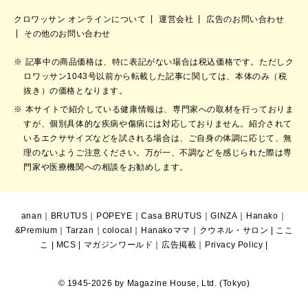
クロワッサン オンラインについて
運営会社
広告のお問い合わせ
その他のお問い合わせ
記事中の商品価格は、特に表記がない場合は税込価格です。ただしク
ロワッサン1043号以前から転載した記事に関しては、本体のみ（税
抜き）の価格となります。
本サイトで紹介している健康情報は、専門家への取材を行っておりま
すが、個別具体的な疾病や傷病には対応しておりません。紹介されて
いるエクササイズなどを試される場合は、ご自身の体調に応じて、無
理のないようご注意ください。万が一、不調などを感じられた際は専
門家や医療機関への相談をお勧めします。
anan
｜
BRUTUS
｜
POPEYE
｜
Casa BRUTUS
｜
GINZA
｜
Hanako
｜
&Premium
｜
Tarzan
｜
colocal
｜
Hanakoママ
｜
クウネル・サロン
|
ここ
こ
|
MCS
|
マガジンワールド
｜
広告掲載
｜
Privacy Policy
|
© 1945-2026 by Magazine House, Ltd. (Tokyo)