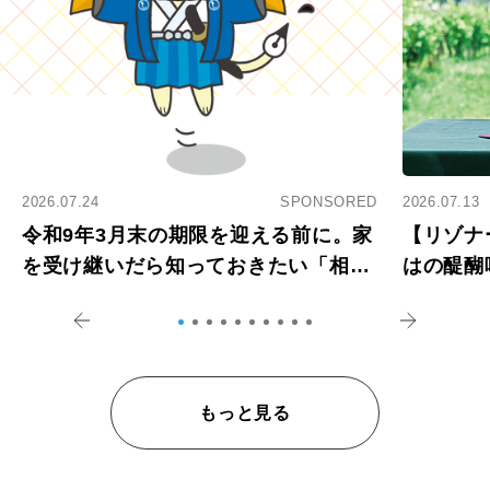
2026.07.24
SPONSORED
2026.07.13
令和9年3月末の期限を迎える前に。家
【リゾナ
を受け継いだら知っておきたい「相続
はの醍醐
登記の義務化」
アペロ
もっと見る