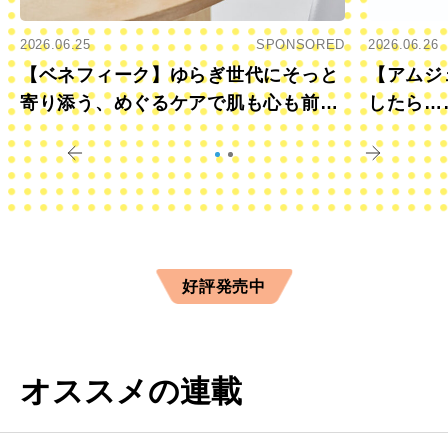
2026.06.25
SPONSORED
2026.06.26
【ベネフィーク】ゆらぎ世代にそっと
【アムジ
寄り添う、めぐるケアで肌も心も前向
したら…
きに
すか？
好評発売中
オススメの連載