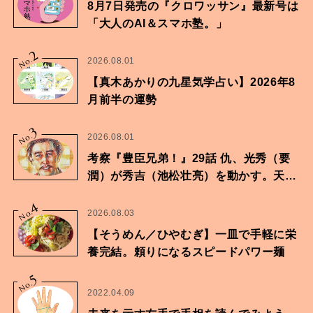
8月7日発売の『クロワッサン』最新号は
「大人のAI＆スマホ塾。」
2
No.
2026.08.01
【真木あかりの九星気学占い】2026年8
月前半の運勢
3
No.
2026.08.01
考察『豊臣兄弟！』29話 仇、光秀（要
潤）が秀吉（池松壮亮）を動かす。天下
に向けた兄弟の分岐点。
4
No.
2026.08.03
【そうめん／ひやむぎ】一皿で手軽に栄
養完結。頼りになるスピードパワー麺
5
No.
2022.04.09