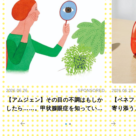
2026.06.26
SPONSORED
2026.06.25
【アムジェン】その目の不調はもしか
【ベネフ
したら……。甲状腺眼症を知っていま
寄り添う
すか？
きに