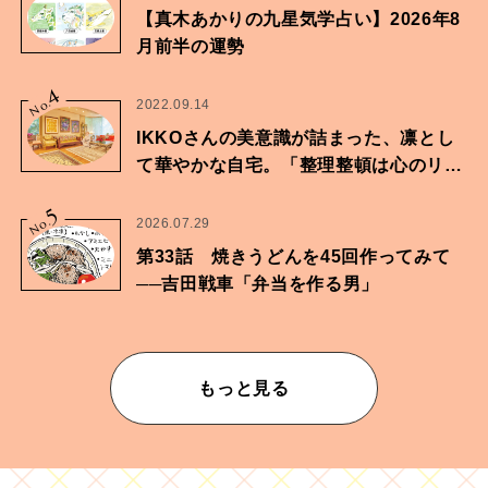
【真木あかりの九星気学占い】2026年8
月前半の運勢
4
No.
2022.09.14
IKKOさんの美意識が詰まった、凛とし
て華やかな自宅。「整理整頓は心のリズ
ムが乱されないための作業」。
5
No.
2026.07.29
第33話 焼きうどんを45回作ってみて
──吉田戦車「弁当を作る男」
もっと見る