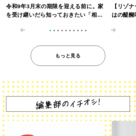
令和9年3月末の期限を迎える前に。家
【リゾナ
を受け継いだら知っておきたい「相続
はの醍醐
登記の義務化」
アペロ
もっと見る