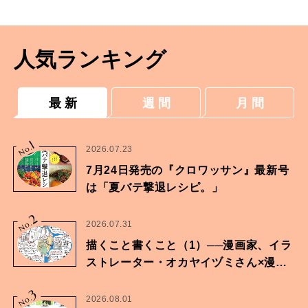
人気ランキング
最 新
週 間
月 間
1
No.
2026.07.23
7月24日発売の『クロワッサン』最新号
は「夏バテ撃退レシピ。」
2
No.
2026.07.31
描くこと書くこと（1）──漫画家、イラ
ストレーター・オカヤイヅミさん×漫画
家・鶴谷香央理さん
3
No.
2026.08.01