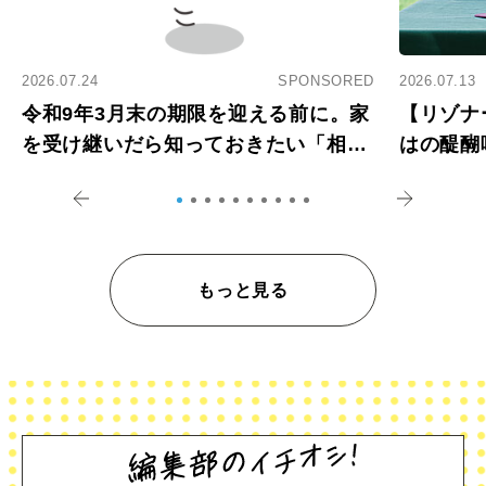
2026.07.24
SPONSORED
2026.07.13
令和9年3月末の期限を迎える前に。家
【リゾナ
を受け継いだら知っておきたい「相続
はの醍醐
登記の義務化」
アペロ
もっと見る