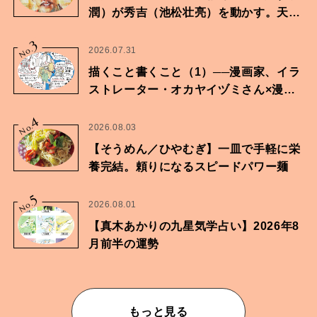
潤）が秀吉（池松壮亮）を動かす。天下
に向けた兄弟の分岐点。
3
No.
2026.07.31
描くこと書くこと（1）──漫画家、イラ
ストレーター・オカヤイヅミさん×漫画
家・鶴谷香央理さん
4
No.
2026.08.03
【そうめん／ひやむぎ】一皿で手軽に栄
養完結。頼りになるスピードパワー麺
5
No.
2026.08.01
【真木あかりの九星気学占い】2026年8
月前半の運勢
もっと見る