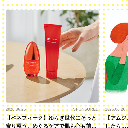
2026.06.25
SPONSORED
2026.06.26
【ベネフィーク】ゆらぎ世代にそっと
【アムジ
寄り添う、めぐるケアで肌も心も前向
したら…