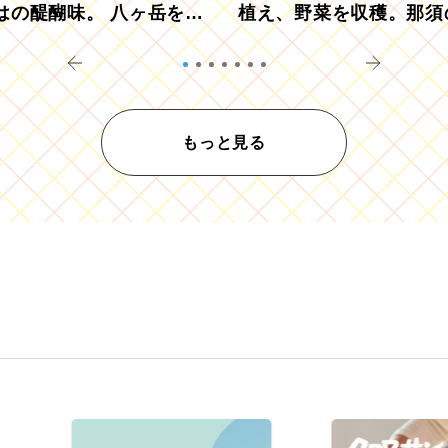
はの醍醐味。 八ヶ岳を望
植え、野菜を収穫。那須
ウ畑でアペロ
リツーリズモを体験
もっと見る