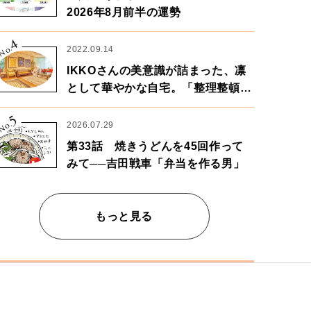
2026年8月前半の運勢
4
No.
2022.09.14
IKKOさんの美意識が詰まった、凛
として華やかな自宅。「整理整頓は
心のリズムが乱されないための作
5
業」。
No.
2026.07.29
第33話 焼きうどんを45回作って
みて──吉田戦車「弁当を作る男」
もっと見る