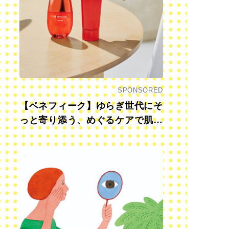
SPONSORED
【ベネフィーク】ゆらぎ世代にそ
っと寄り添う、めぐるケアで肌も
心も前向きに