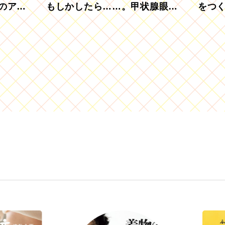
のアグ
もしかしたら……。甲状腺眼症
をつ
を知っていますか？