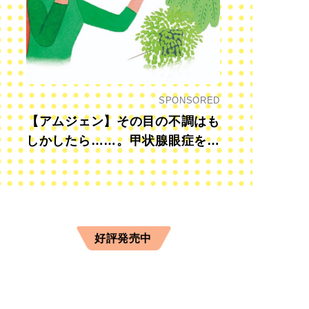
SPONSORED
【アムジェン】その目の不調はも
しかしたら……。甲状腺眼症を知
っていますか？
好評発売中