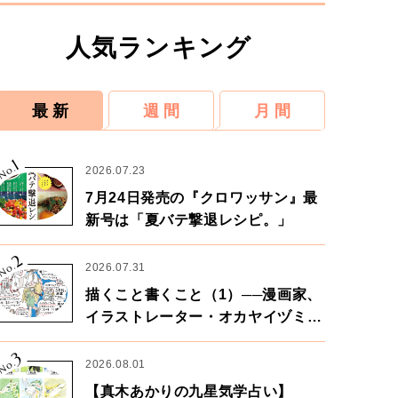
人気ランキング
最 新
週 間
月 間
1
No.
2026.07.23
7月24日発売の『クロワッサン』最
新号は「夏バテ撃退レシピ。」
2
No.
2026.07.31
描くこと書くこと（1）──漫画家、
イラストレーター・オカヤイヅミさ
ん×漫画家・鶴谷香央理さん
3
No.
2026.08.01
【真木あかりの九星気学占い】