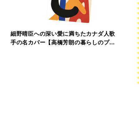
細野晴臣への深い愛に満ちたカナダ人歌
手の名カバー【高橋芳朗の暮らしのプレ
イリスト】