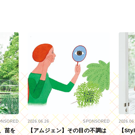
ONSORED
2026.06.26
SPONSORED
2026.06
、苗を
【アムジェン】その目の不調は
【St