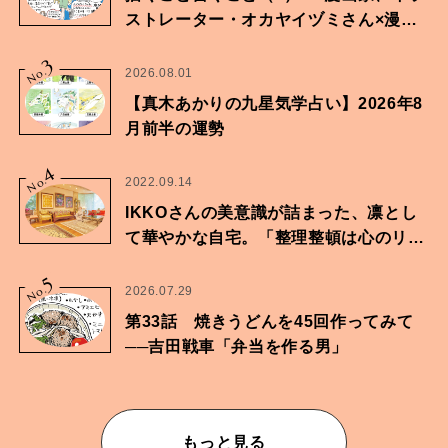
ストレーター・オカヤイヅミさん×漫画
家・鶴谷香央理さん
3
No.
2026.08.01
【真木あかりの九星気学占い】2026年8
月前半の運勢
4
No.
2022.09.14
IKKOさんの美意識が詰まった、凛とし
て華やかな自宅。「整理整頓は心のリズ
ムが乱されないための作業」。
5
No.
2026.07.29
第33話 焼きうどんを45回作ってみて
──吉田戦車「弁当を作る男」
もっと見る