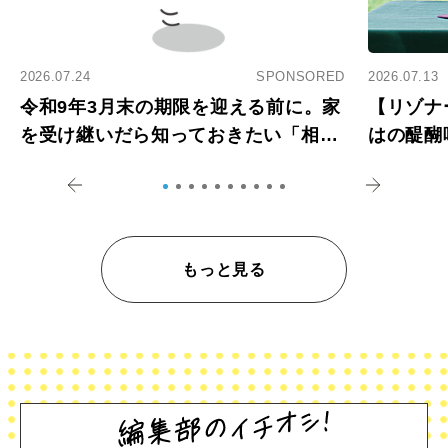
2026.07.24
SPONSORED
2026.07.13
令和9年3月末の期限を迎える前に。家
【リゾナ
を受け継いだら知っておきたい「相続
はの醍醐
登記の義務化」
アペロ
もっと見る