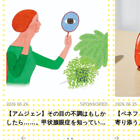
2026.06.26
SPONSORED
2026.06.25
【アムジェン】その目の不調はもしか
【ベネフ
したら……。甲状腺眼症を知っていま
寄り添う
すか？
きに