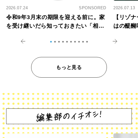
2026.07.24
SPONSORED
2026.07.13
令和9年3月末の期限を迎える前に。家
【リゾナ
を受け継いだら知っておきたい「相続
はの醍醐
登記の義務化」
アペロ
もっと見る