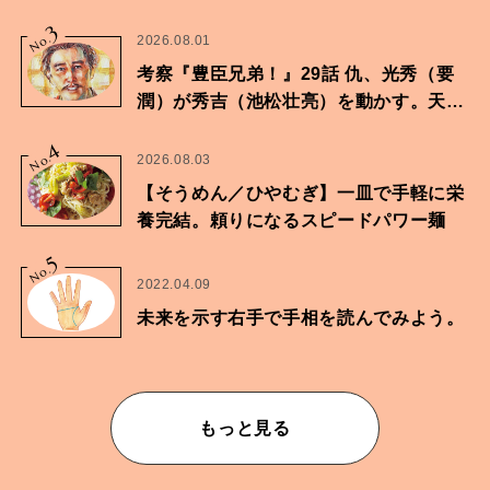
3
No.
2026.08.01
考察『豊臣兄弟！』29話 仇、光秀（要
潤）が秀吉（池松壮亮）を動かす。天下
に向けた兄弟の分岐点。
4
No.
2026.08.03
【そうめん／ひやむぎ】一皿で手軽に栄
養完結。頼りになるスピードパワー麺
5
No.
2022.04.09
未来を示す右手で手相を読んでみよう。
もっと見る