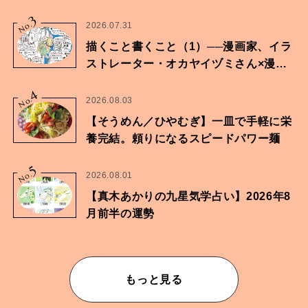
に向けた兄弟の分岐点。
3
No.
2026.07.31
描くこと書くこと（1）──漫画家、イラ
ストレーター・オカヤイヅミさん×漫画
家・鶴谷香央理さん
4
No.
2026.08.03
【そうめん／ひやむぎ】一皿で手軽に栄
養完結。頼りになるスピードパワー麺
5
No.
2026.08.01
【真木あかりの九星気学占い】2026年8
月前半の運勢
もっと見る