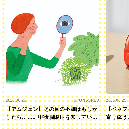
2026.06.26
SPONSORED
2026.06.25
【アムジェン】その目の不調はもしか
【ベネフ
したら……。甲状腺眼症を知っていま
寄り添う
すか？
きに