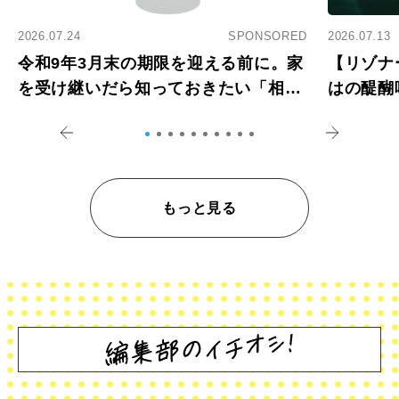
2026.07.24
SPONSORED
2026.07.13
令和9年3月末の期限を迎える前に。家
【リゾナ
を受け継いだら知っておきたい「相続
はの醍醐
登記の義務化」
アペロ
もっと見る