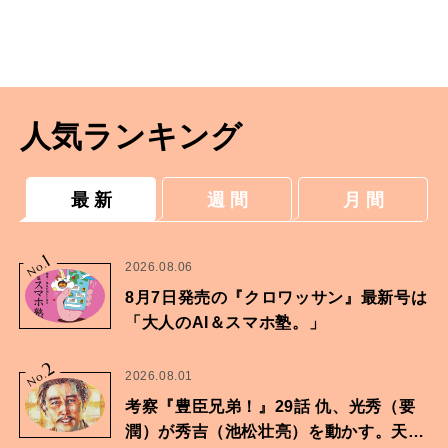
人気ランキング
最 新
週 間
月 間
1
No.
2026.08.06
8月7日発売の『クロワッサン』最新号は
「大人のAI＆スマホ塾。」
2
No.
2026.08.01
考察『豊臣兄弟！』29話 仇、光秀（要
潤）が秀吉（池松壮亮）を動かす。天下