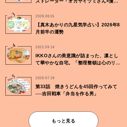
ストレーター・オカヤイヅミさん×漫画
家・鶴谷香央理さん
3
No.
2026.08.01
【真木あかりの九星気学占い】2026年8
月前半の運勢
4
No.
2022.09.14
IKKOさんの美意識が詰まった、凛とし
て華やかな自宅。「整理整頓は心のリズ
ムが乱されないための作業」。
5
No.
2026.07.29
第33話 焼きうどんを45回作ってみて
──吉田戦車「弁当を作る男」
もっと見る