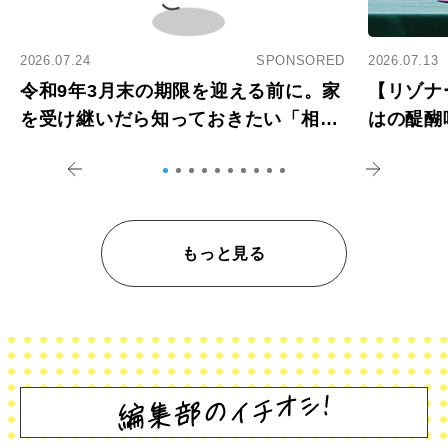
2026.07.24
SPONSORED
2026.07.13
令和9年3月末の期限を迎える前に。家
【リゾナ
を受け継いだら知っておきたい「相続
はの醍醐
登記の義務化」
アペロ
もっと見る