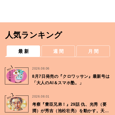
人気ランキング
最 新
週 間
月 間
1
No.
2026.08.06
8月7日発売の『クロワッサン』最新号は
「大人のAI＆スマホ塾。」
2
No.
2026.08.01
考察『豊臣兄弟！』29話 仇、光秀（要
潤）が秀吉（池松壮亮）を動かす。天下