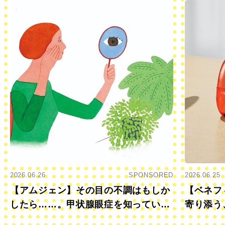
2026.06.26
SPONSORED
2026.06.25
【アムジェン】その目の不調はもしか
【ベネフ
したら……。甲状腺眼症を知っていま
寄り添う
すか？
きに