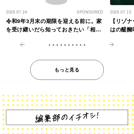
2026.07.24
SPONSORED
2026.07.13
令和9年3月末の期限を迎える前に。家
【リゾナ
を受け継いだら知っておきたい「相続
はの醍醐
登記の義務化」
アペロ
もっと見る