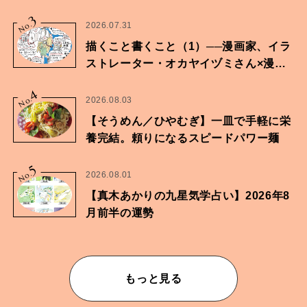
に向けた兄弟の分岐点。
3
No.
2026.07.31
描くこと書くこと（1）──漫画家、イラ
ストレーター・オカヤイヅミさん×漫画
家・鶴谷香央理さん
4
No.
2026.08.03
【そうめん／ひやむぎ】一皿で手軽に栄
養完結。頼りになるスピードパワー麺
5
No.
2026.08.01
【真木あかりの九星気学占い】2026年8
月前半の運勢
もっと見る