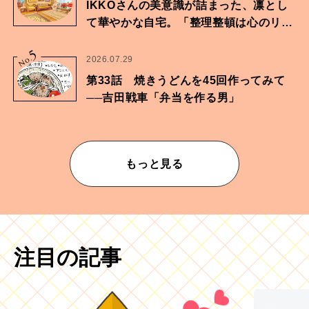
IKKOさんの美意識が詰まった、凛とし
て華やかな自宅。「整理整頓は心のリズ
ムが乱されないための作業」。
5
No.
2026.07.29
第33話 焼きうどんを45回作ってみて
──吉田戦車「弁当を作る男」
もっと見る
注目の記事