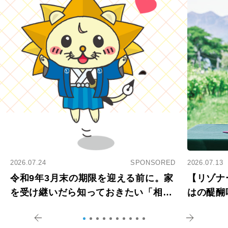
2026.07.24
SPONSORED
2026.07.13
令和9年3月末の期限を迎える前に。家
【リゾナ
を受け継いだら知っておきたい「相続
はの醍醐
登記の義務化」
アペロ