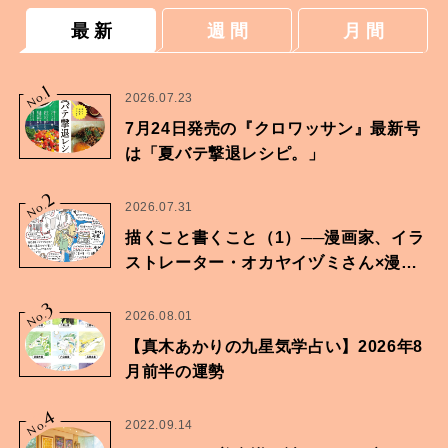
最 新
週 間
月 間
1
No.
2026.07.23
7月24日発売の『クロワッサン』最新号
は「夏バテ撃退レシピ。」
2
No.
2026.07.31
描くこと書くこと（1）──漫画家、イラ
ストレーター・オカヤイヅミさん×漫画
家・鶴谷香央理さん
3
No.
2026.08.01
【真木あかりの九星気学占い】2026年8
月前半の運勢
4
No.
2022.09.14