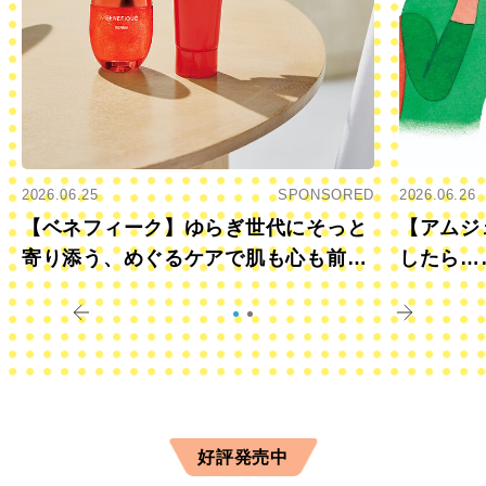
2026.06.25
SPONSORED
2026.06.26
【ベネフィーク】ゆらぎ世代にそっと
【アムジ
寄り添う、めぐるケアで肌も心も前向
したら…
きに
すか？
好評発売中