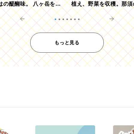
はの醍醐味。 八ヶ岳を望
植え、野菜を収穫。那須
ウ畑でアペロ
リツーリズモを体験
もっと見る