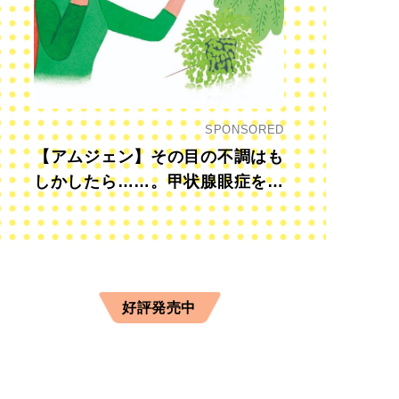
SPONSORED
【アムジェン】その目の不調はも
しかしたら……。甲状腺眼症を知
っていますか？
好評発売中