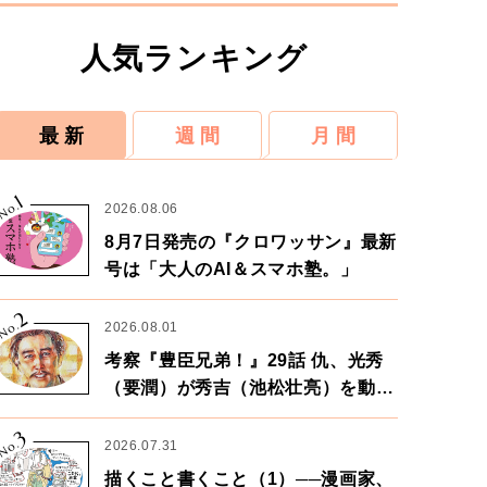
人気ランキング
最 新
週 間
月 間
1
No.
2026.08.06
8月7日発売の『クロワッサン』最新
号は「大人のAI＆スマホ塾。」
2
No.
2026.08.01
考察『豊臣兄弟！』29話 仇、光秀
（要潤）が秀吉（池松壮亮）を動か
す。天下に向けた兄弟の分岐点。
3
No.
2026.07.31
描くこと書くこと（1）──漫画家、