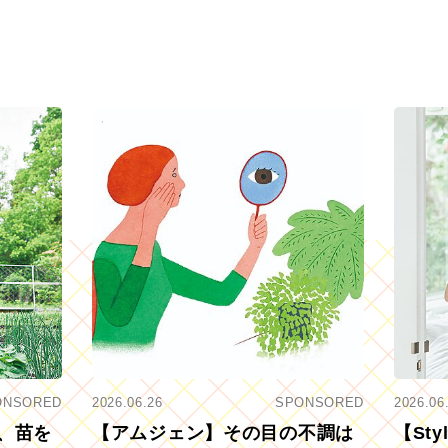
ONSORED
2026.06.26
SPONSORED
2026.06
、苗を
【アムジェン】その目の不調は
【St