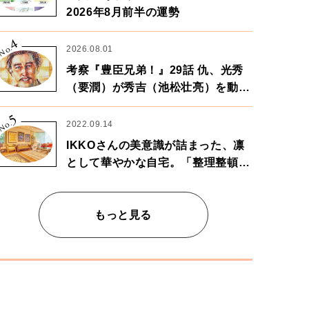
2026年8月前半の運勢
4
No.
2026.08.01
考察『豊臣兄弟！』29話 仇、光秀
（要潤）が秀吉（池松壮亮）を動か
す。天下に向けた兄弟の分岐点。
5
No.
2022.09.14
IKKOさんの美意識が詰まった、凛
として華やかな自宅。「整理整頓は
心のリズムが乱されないための作
業」。
もっと見る