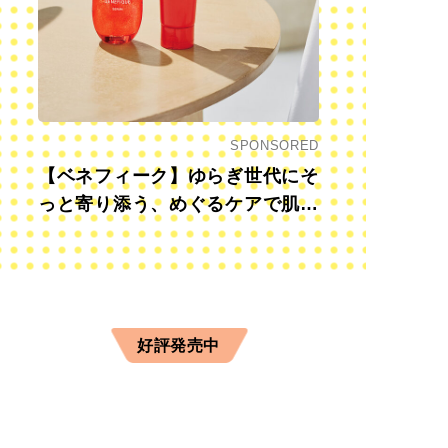
SPONSORED
【ベネフィーク】ゆらぎ世代にそ
っと寄り添う、めぐるケアで肌も
心も前向きに
好評発売中