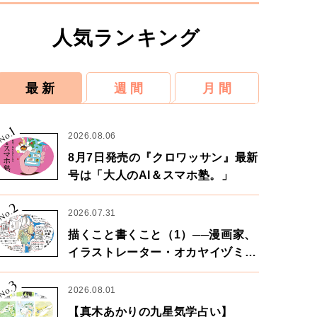
人気ランキング
最 新
週 間
月 間
1
No.
2026.08.06
8月7日発売の『クロワッサン』最新
号は「大人のAI＆スマホ塾。」
2
No.
2026.07.31
描くこと書くこと（1）──漫画家、
イラストレーター・オカヤイヅミさ
ん×漫画家・鶴谷香央理さん
3
No.
2026.08.01
【真木あかりの九星気学占い】