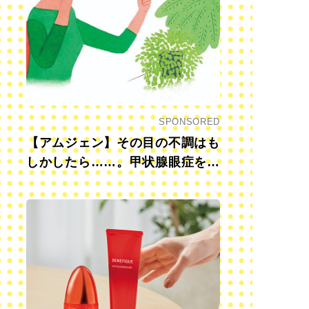
SPONSORED
【アムジェン】その目の不調はも
しかしたら……。甲状腺眼症を知
っていますか？