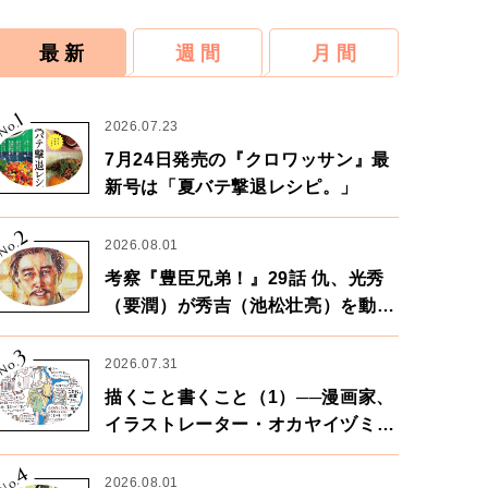
最 新
週 間
月 間
1
No.
2026.07.23
7月24日発売の『クロワッサン』最
新号は「夏バテ撃退レシピ。」
2
No.
2026.08.01
考察『豊臣兄弟！』29話 仇、光秀
（要潤）が秀吉（池松壮亮）を動か
す。天下に向けた兄弟の分岐点。
3
No.
2026.07.31
描くこと書くこと（1）──漫画家、
イラストレーター・オカヤイヅミさ
ん×漫画家・鶴谷香央理さん
4
No.
2026.08.01