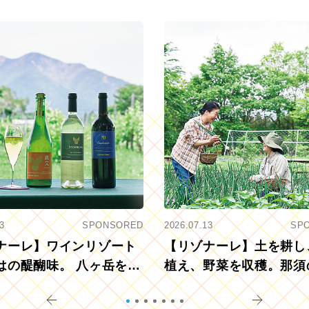
3
SPONSORED
2026.07.13
SP
ナーレ】ワインリゾート
【リゾナーレ】土を耕し
はの醍醐味。 八ヶ岳を望
植え、野菜を収穫。那須
ウ畑でアペロ
リツーリズモを体験