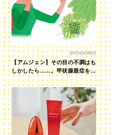
SPONSORED
【アムジェン】その目の不調はも
しかしたら……。甲状腺眼症を知
っていますか？