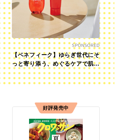
SPONSORED
【ベネフィーク】ゆらぎ世代にそ
っと寄り添う、めぐるケアで肌も
心も前向きに
好評発売中