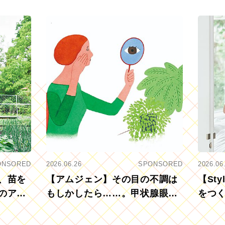
ONSORED
2026.06.26
SPONSORED
2026.06
、苗を
【アムジェン】その目の不調は
【St
のアグ
もしかしたら……。甲状腺眼症
をつ
を知っていますか？