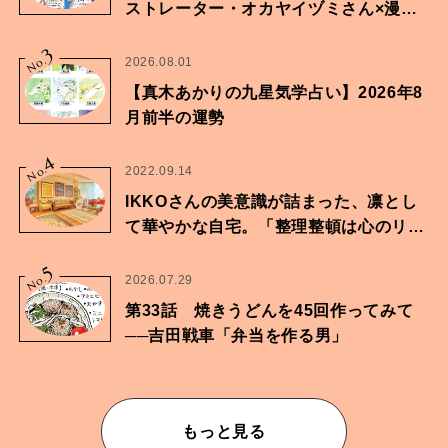
ストレーター・オカヤイヅミさん×漫画
家・鶴谷香央理さん
3
No.
2026.08.01
【真木あかりの九星気学占い】2026年8
月前半の運勢
4
No.
2022.09.14
IKKOさんの美意識が詰まった、凛とし
て華やかな自宅。「整理整頓は心のリズ
ムが乱されないための作業」。
5
No.
2026.07.29
第33話 焼きうどんを45回作ってみて
──吉田戦車「弁当を作る男」
もっと見る