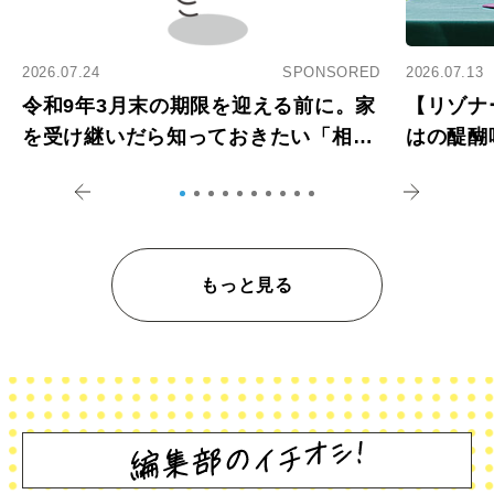
2026.07.24
SPONSORED
2026.07.13
令和9年3月末の期限を迎える前に。家
【リゾナ
を受け継いだら知っておきたい「相続
はの醍醐
登記の義務化」
アペロ
もっと見る