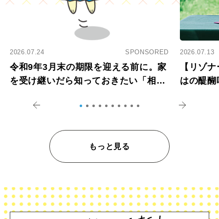
2026.07.24
SPONSORED
2026.07.13
令和9年3月末の期限を迎える前に。家
【リゾナ
を受け継いだら知っておきたい「相続
はの醍醐
登記の義務化」
アペロ
もっと見る