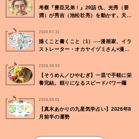
考察『豊臣兄弟！』29話 仇、光秀（要
潤）が秀吉（池松壮亮）を動かす。天下
に向けた兄弟の分岐点。
3
No.
2026.07.31
描くこと書くこと（1）──漫画家、イラ
ストレーター・オカヤイヅミさん×漫画
家・鶴谷香央理さん
4
No.
2026.08.03
【そうめん／ひやむぎ】一皿で手軽に栄
養完結。頼りになるスピードパワー麺
5
No.
2026.08.01
【真木あかりの九星気学占い】2026年8
月前半の運勢