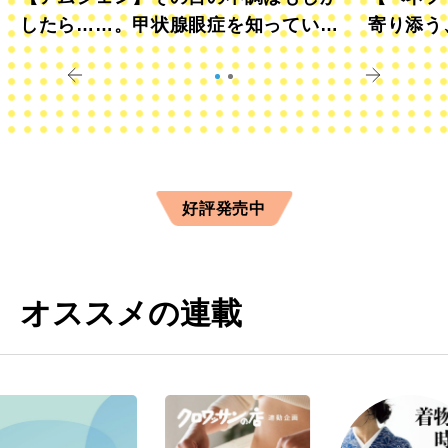
したら……。甲状腺眼症を知っていま
寄り添う
すか？
きに
好評発売中
オススメの連載