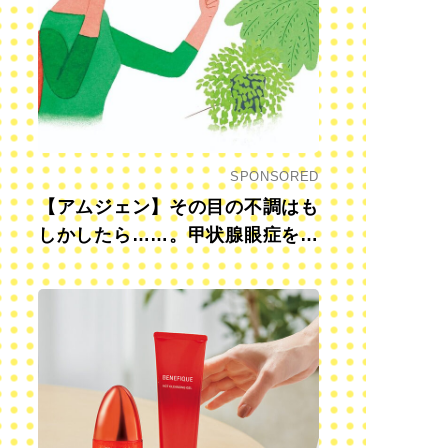
SPONSORED
【アムジェン】その目の不調はも
しかしたら……。甲状腺眼症を知
っていますか？