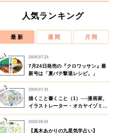
人気ランキング
最 新
週 間
月 間
1
No.
2026.07.23
7月24日発売の『クロワッサン』最
新号は「夏バテ撃退レシピ。」
2
No.
2026.07.31
描くこと書くこと（1）──漫画家、
イラストレーター・オカヤイヅミさ
ん×漫画家・鶴谷香央理さん
3
No.
2026.08.01
【真木あかりの九星気学占い】