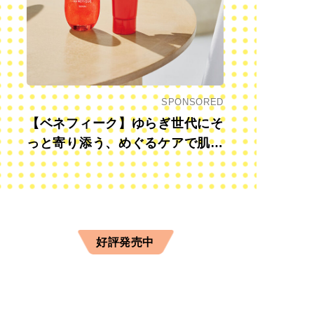
SPONSORED
【ベネフィーク】ゆらぎ世代にそ
っと寄り添う、めぐるケアで肌も
心も前向きに
好評発売中