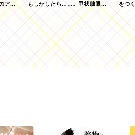
のアグ
もしかしたら……。甲状腺眼症
をつ
を知っていますか？