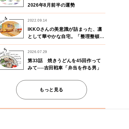
2026年8月前半の運勢
4
No.
2022.09.14
IKKOさんの美意識が詰まった、凛
として華やかな自宅。「整理整頓は
心のリズムが乱されないための作
5
業」。
No.
2026.07.29
第33話 焼きうどんを45回作って
みて──吉田戦車「弁当を作る男」
もっと見る