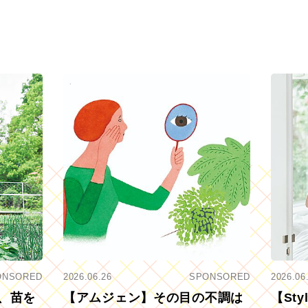
ONSORED
2026.06.26
SPONSORED
2026.06
、苗を
【アムジェン】その目の不調は
【St