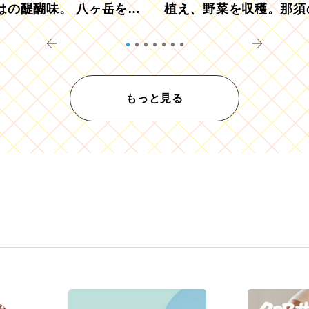
はの醍醐味。 八ヶ岳を望
植え、野菜を収穫。那須
ウ畑でアペロ
リツーリズモを体験
もっと見る