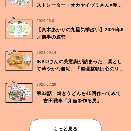
ストレーター・オカヤイヅミさん×漫画
家・鶴谷香央理さん
3
No.
2026.08.01
【真木あかりの九星気学占い】2026年8
月前半の運勢
4
No.
2022.09.14
IKKOさんの美意識が詰まった、凛とし
て華やかな自宅。「整理整頓は心のリズ
ムが乱されないための作業」。
5
No.
2026.07.29
第33話 焼きうどんを45回作ってみて
──吉田戦車「弁当を作る男」
もっと見る