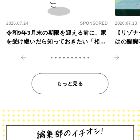
2026.07.24
SPONSORED
2026.07.13
令和9年3月末の期限を迎える前に。家
【リゾナ
を受け継いだら知っておきたい「相続
はの醍醐
登記の義務化」
アペロ
もっと見る