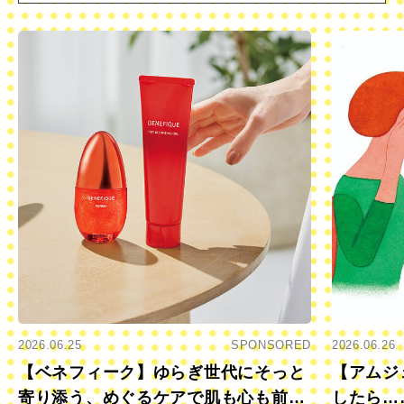
2026.06.25
SPONSORED
2026.06.26
【ベネフィーク】ゆらぎ世代にそっと
【アムジ
寄り添う、めぐるケアで肌も心も前向
したら…