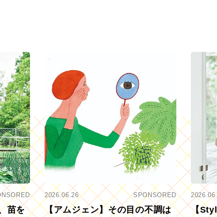
ONSORED
2026.06.26
SPONSORED
2026.06
、苗を
【アムジェン】その目の不調は
【St