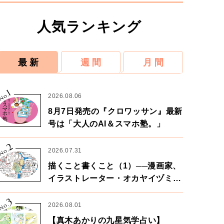
人気ランキング
最 新
週 間
月 間
1
No.
2026.08.06
8月7日発売の『クロワッサン』最新
号は「大人のAI＆スマホ塾。」
2
No.
2026.07.31
描くこと書くこと（1）──漫画家、
イラストレーター・オカヤイヅミさ
ん×漫画家・鶴谷香央理さん
3
No.
2026.08.01
【真木あかりの九星気学占い】