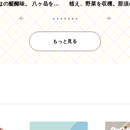
はの醍醐味。 八ヶ岳を望
植え、野菜を収穫。那須
ウ畑でアペロ
リツーリズモを体験
もっと見る