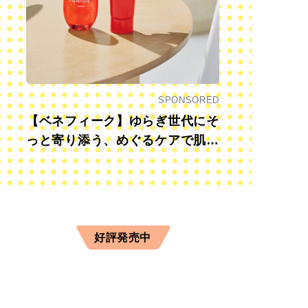
SPONSORED
【ベネフィーク】ゆらぎ世代にそ
っと寄り添う、めぐるケアで肌も
心も前向きに
好評発売中