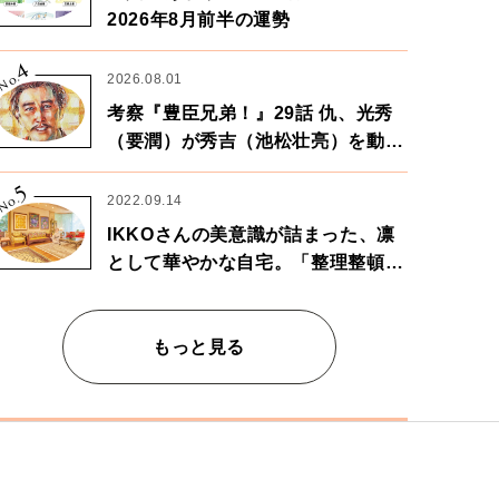
2026年8月前半の運勢
4
No.
2026.08.01
考察『豊臣兄弟！』29話 仇、光秀
（要潤）が秀吉（池松壮亮）を動か
す。天下に向けた兄弟の分岐点。
5
No.
2022.09.14
IKKOさんの美意識が詰まった、凛
として華やかな自宅。「整理整頓は
心のリズムが乱されないための作
業」。
もっと見る