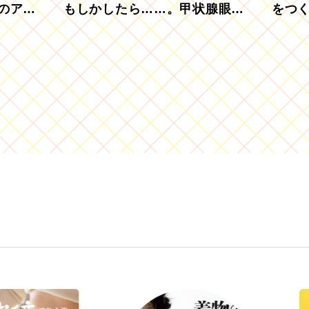
のアグ
もしかしたら……。甲状腺眼症
をつ
を知っていますか？