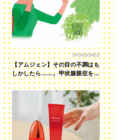
SPONSORED
【アムジェン】その目の不調はも
しかしたら……。甲状腺眼症を知
っていますか？