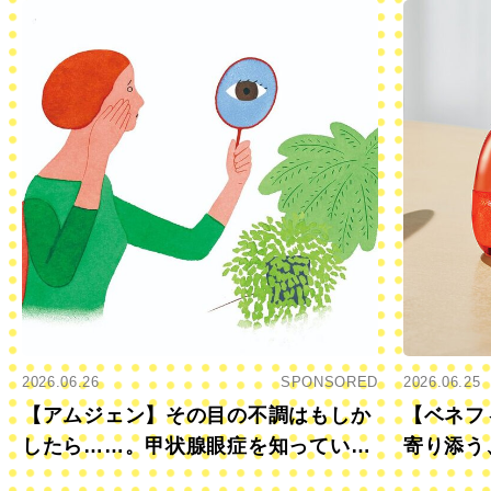
2026.06.26
SPONSORED
2026.06.25
【アムジェン】その目の不調はもしか
【ベネフ
したら……。甲状腺眼症を知っていま
寄り添う
すか？
きに