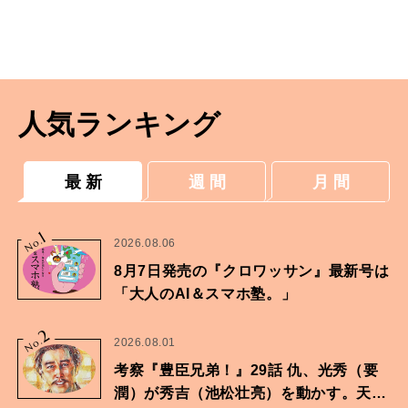
人気ランキング
最 新
週 間
月 間
1
No.
2026.08.06
8月7日発売の『クロワッサン』最新号は
「大人のAI＆スマホ塾。」
2
No.
2026.08.01
考察『豊臣兄弟！』29話 仇、光秀（要
潤）が秀吉（池松壮亮）を動かす。天下