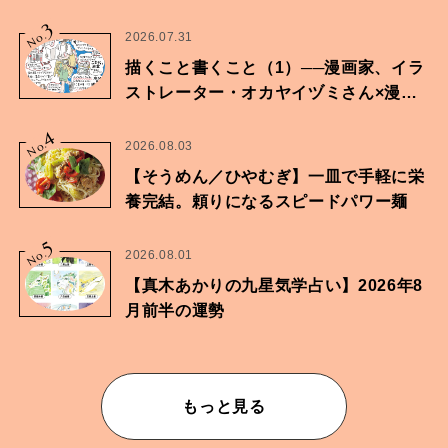
に向けた兄弟の分岐点。
3
No.
2026.07.31
描くこと書くこと（1）──漫画家、イラ
ストレーター・オカヤイヅミさん×漫画
家・鶴谷香央理さん
4
No.
2026.08.03
【そうめん／ひやむぎ】一皿で手軽に栄
養完結。頼りになるスピードパワー麺
5
No.
2026.08.01
【真木あかりの九星気学占い】2026年8
月前半の運勢
もっと見る