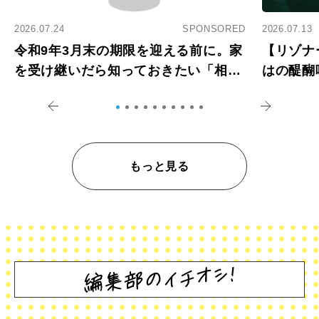
2026.07.24
SPONSORED
2026.07.13
令和9年3月末の期限を迎える前に。家
【リゾナ
を受け継いだら知っておきたい「相続
はの醍醐
登記の義務化」
アペロ
もっと見る