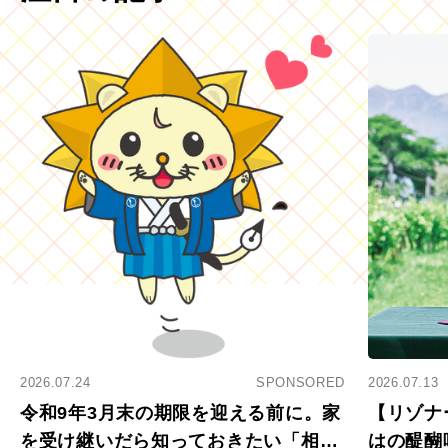
2026.07.24
SPONSORED
2026.07.13
令和9年3月末の期限を迎える前に。家
【リゾナ
を受け継いだら知っておきたい「相続
はの醍醐