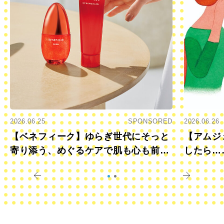
2026.06.25
SPONSORED
2026.06.26
【ベネフィーク】ゆらぎ世代にそっと
【アムジ
寄り添う、めぐるケアで肌も心も前向
したら…
きに
すか？