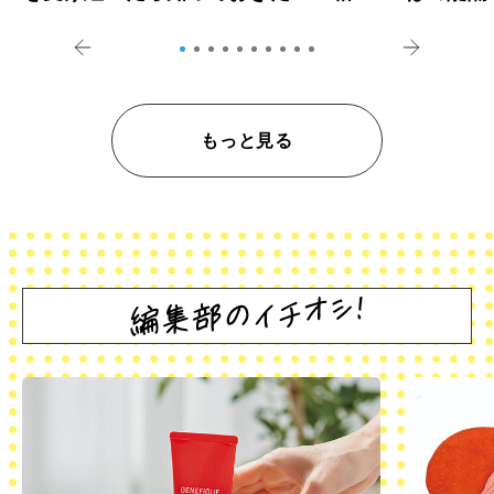
登記の義務化」
アペロ
もっと見る