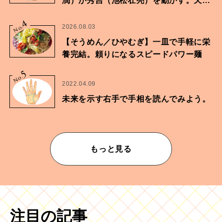
潤）が秀吉（池松壮亮）を動かす。天下
に向けた兄弟の分岐点。
4
No.
2026.08.03
【そうめん／ひやむぎ】一皿で手軽に栄
養完結。頼りになるスピードパワー麺
5
No.
2022.04.09
未来を示す右手で手相を読んでみよう。
もっと見る
注目の記事