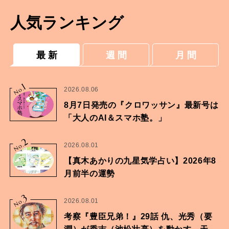
人気ランキング
最 新
週 間
月 間
1
No.
2026.08.06
8月7日発売の『クロワッサン』最新号は
「大人のAI＆スマホ塾。」
2
No.
2026.08.01
【真木あかりの九星気学占い】2026年8
月前半の運勢
3
No.
2026.08.01
考察『豊臣兄弟！』29話 仇、光秀（要