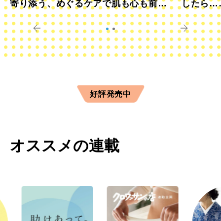
寄り添う、めぐるケアで肌も心も前向
したら…
きに
すか？
好評発売中
オススメの連載