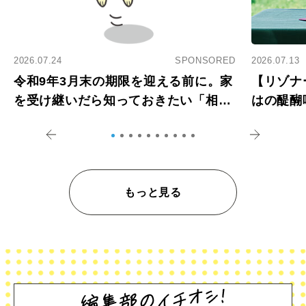
2026.07.24
SPONSORED
2026.07.13
令和9年3月末の期限を迎える前に。家
【リゾナ
を受け継いだら知っておきたい「相続
はの醍醐
登記の義務化」
アペロ
もっと見る