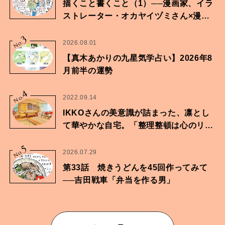
描くこと書くこと（1）──漫画家、イラ
ストレーター・オカヤイヅミさん×漫画
家・鶴谷香央理さん
3
No.
2026.08.01
【真木あかりの九星気学占い】2026年8
月前半の運勢
4
No.
2022.09.14
IKKOさんの美意識が詰まった、凛とし
て華やかな自宅。「整理整頓は心のリズ
ムが乱されないための作業」。
5
No.
2026.07.29
第33話 焼きうどんを45回作ってみて
──吉田戦車「弁当を作る男」