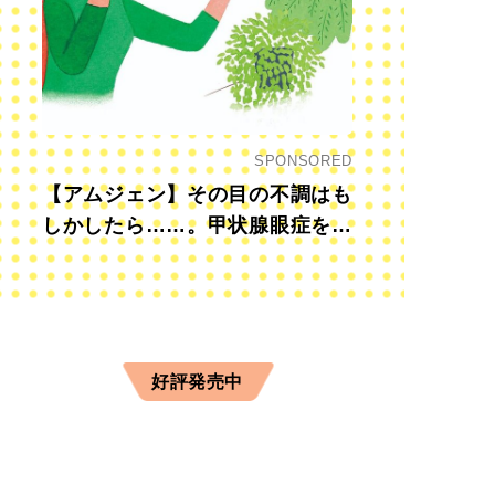
SPONSORED
【アムジェン】その目の不調はも
しかしたら……。甲状腺眼症を知
っていますか？
好評発売中