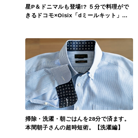
星P＆ドニマルも登場!? ５分で料理がで
きるドコモ×Oisix「dミールキット」発
表会レポート。
掃除・洗濯・朝ごはんを28分で済ます。
本間朝子さんの超時短術。【洗濯編】