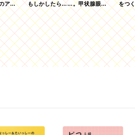
のアグ
もしかしたら……。甲状腺眼症
をつ
を知っていますか？