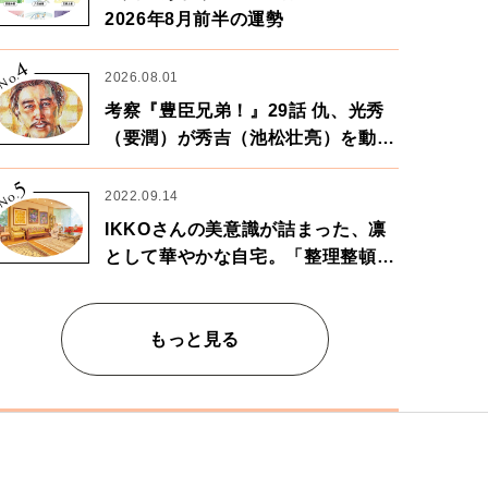
2026年8月前半の運勢
4
No.
2026.08.01
考察『豊臣兄弟！』29話 仇、光秀
（要潤）が秀吉（池松壮亮）を動か
す。天下に向けた兄弟の分岐点。
5
No.
2022.09.14
IKKOさんの美意識が詰まった、凛
として華やかな自宅。「整理整頓は
心のリズムが乱されないための作
業」。
もっと見る