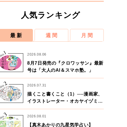
人気ランキング
最 新
週 間
月 間
1
No.
2026.08.06
8月7日発売の『クロワッサン』最新
号は「大人のAI＆スマホ塾。」
2
No.
2026.07.31
描くこと書くこと（1）──漫画家、
イラストレーター・オカヤイヅミさ
ん×漫画家・鶴谷香央理さん
3
No.
2026.08.01
【真木あかりの九星気学占い】