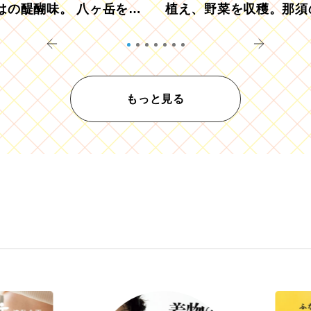
はの醍醐味。 八ヶ岳を望
植え、野菜を収穫。那須
ウ畑でアペロ
リツーリズモを体験
もっと見る