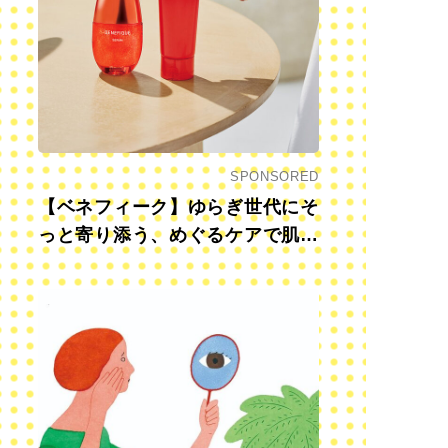
SPONSORED
【ベネフィーク】ゆらぎ世代にそ
っと寄り添う、めぐるケアで肌も
心も前向きに