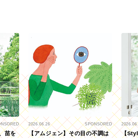
ONSORED
2026.06.26
SPONSORED
2026.06
、苗を
【アムジェン】その目の不調は
【St