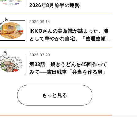
2026年8月前半の運勢
4
No.
2022.09.14
IKKOさんの美意識が詰まった、凛
として華やかな自宅。「整理整頓は
心のリズムが乱されないための作
5
業」。
No.
2026.07.29
第33話 焼きうどんを45回作って
みて──吉田戦車「弁当を作る男」
もっと見る