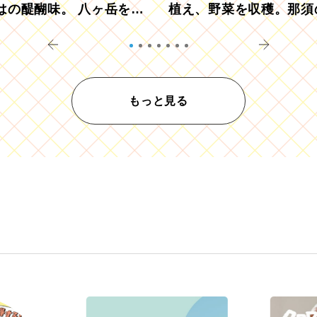
はの醍醐味。 八ヶ岳を望
植え、野菜を収穫。那須
ウ畑でアペロ
リツーリズモを体験
もっと見る