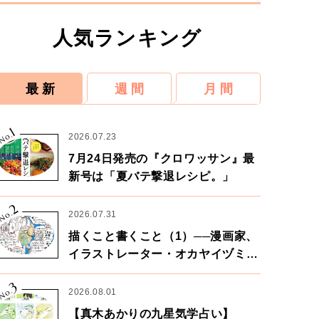
人気ランキング
最 新
週 間
月 間
1
No.
2026.07.23
7月24日発売の『クロワッサン』最
新号は「夏バテ撃退レシピ。」
2
No.
2026.07.31
描くこと書くこと（1）──漫画家、
イラストレーター・オカヤイヅミさ
ん×漫画家・鶴谷香央理さん
3
No.
2026.08.01
【真木あかりの九星気学占い】