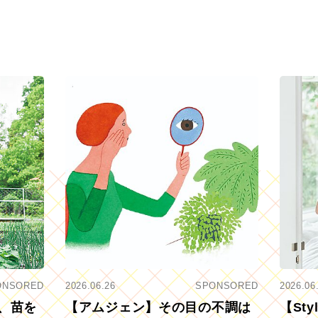
ONSORED
2026.06.26
SPONSORED
2026.06
、苗を
【アムジェン】その目の不調は
【St