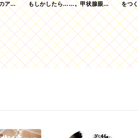
のアグ
もしかしたら……。甲状腺眼症
をつ
を知っていますか？