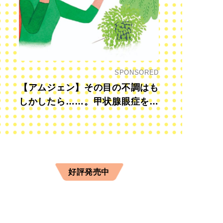
SPONSORED
【アムジェン】その目の不調はも
しかしたら……。甲状腺眼症を知
っていますか？
好評発売中