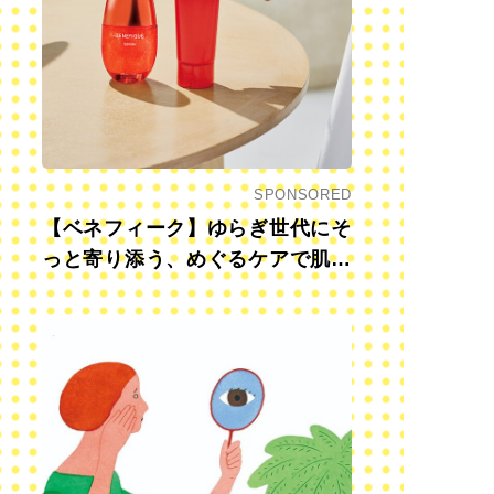
SPONSORED
【ベネフィーク】ゆらぎ世代にそ
っと寄り添う、めぐるケアで肌も
心も前向きに